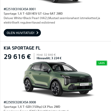
#E2510C016C45A 0001
Sportage 1,6 T-GDI HEV GT-Line 6AT 2WD
Deluxe White+Black Pearl (HA2),Mustad seemisnahast istmekatted ja
elektriliselt reguleeritavad esiistmed
OLEN HUVITATUD!
KIA SPORTAGE FL
29 616 €
Hind: 32 840 €
Hinnavõit: 3 224 €
LAOS
#E2505C028C45A 0008
Sportage 1,6 T-GDI (150hp) LX Plus 2WD