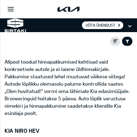
VÕTA ÜHENDUST
Allpool toodud hinnapakkumised kehtivad vaid
konkreetsele autole ja ei laiene üldhinnakirjale.
Pakkumise staatused lehel muutuvad väikese viitega!
Autode lõplikku olemasolu palume kontrollida saates
„Olen huvitatud!“ vormi oma lähimale Kia edasimüüjale.
Broneeringuid hoitakse 5 päeva. Auto lõplik varustuse
nimekiri ja hinnapakkumine saadetakse kliendile Kia
esindaja poolt.
KIA NIRO HEV