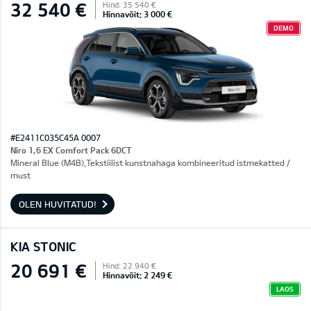
32 540 €
Hind: 35 540 €
Hinnavõit: 3 000 €
DEMO
#E2411C035C45A 0007
Niro 1,6 EX Comfort Pack 6DCT
Mineral Blue (M4B),Tekstiilist kunstnahaga kombineeritud istmekatted /
must
OLEN HUVITATUD!
KIA STONIC
20 691 €
Hind: 22 940 €
Hinnavõit: 2 249 €
LAOS