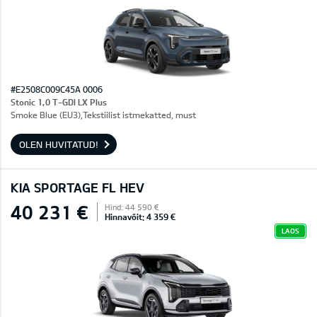
#E2508C009C45A 0006
Stonic 1,0 T-GDI LX Plus
Smoke Blue (EU3),Tekstiilist istmekatted, must
OLEN HUVITATUD!
KIA SPORTAGE FL HEV
40 231 €
Hind: 44 590 €
Hinnavõit: 4 359 €
LAOS