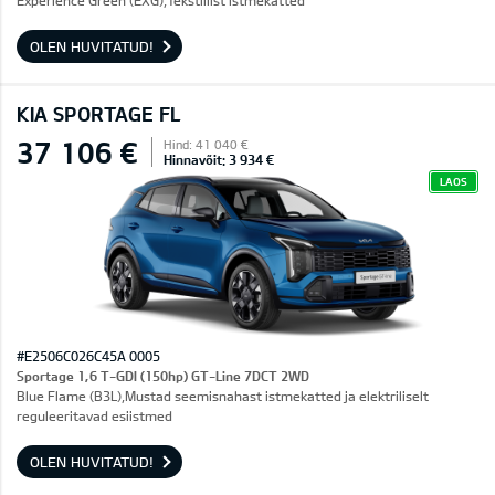
Experience Green (EXG),Tekstiilist istmekatted
OLEN HUVITATUD!
KIA SPORTAGE FL
37 106 €
Hind: 41 040 €
Hinnavõit: 3 934 €
LAOS
#E2506C026C45A 0005
Sportage 1,6 T-GDI (150hp) GT-Line 7DCT 2WD
Blue Flame (B3L),Mustad seemisnahast istmekatted ja elektriliselt
reguleeritavad esiistmed
OLEN HUVITATUD!