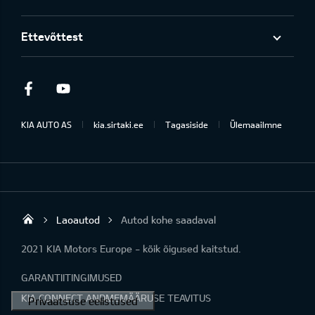
Ettevõttest
Facebook
Youtube
KIA AUTO AS
kia.sirtaki.ee
Tagasiside
Ülemaailmne
Laoautod
Autod kohe saadaval
Sirtaki OÜ
2021 KIA Motors Europe - kõik õigused kaitstud.
GARANTIITINGIMUSED
KIA CONNECT ANDMEMÄÄRUSE TEAVITUS