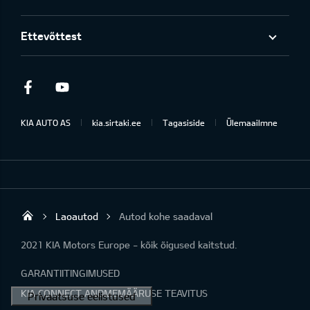
Ettevõttest
Facebook
Youtube
KIA AUTO AS
kia.sirtaki.ee
Tagasiside
Ülemaailmne
Laoautod
Autod kohe saadaval
Sirtaki OÜ
2021 KIA Motors Europe - kõik õigused kaitstud.
GARANTIITINGIMUSED
KIA CONNECT ANDMEMÄÄRUSE TEAVITUS