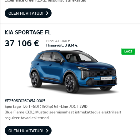
Experience Green (EXG),Tekstiilist istmekatted
OLEN HUVITATUD!
KIA SPORTAGE FL
37 106 €
Hind: 41 040 €
Hinnavõit: 3 934 €
LAOS
#E2506C026C45A 0005
Sportage 1,6 T-GDI (150hp) GT-Line 7DCT 2WD
Blue Flame (B3L),Mustad seemisnahast istmekatted ja elektriliselt
reguleeritavad esiistmed
OLEN HUVITATUD!