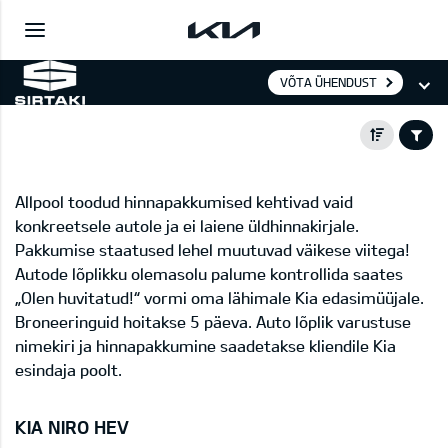
VÕTA ÜHENDUST
Allpool toodud hinnapakkumised kehtivad vaid
konkreetsele autole ja ei laiene üldhinnakirjale.
Pakkumise staatused lehel muutuvad väikese viitega!
Autode lõplikku olemasolu palume kontrollida saates
„Olen huvitatud!“ vormi oma lähimale Kia edasimüüjale.
Broneeringuid hoitakse 5 päeva. Auto lõplik varustuse
nimekiri ja hinnapakkumine saadetakse kliendile Kia
esindaja poolt.
KIA NIRO HEV