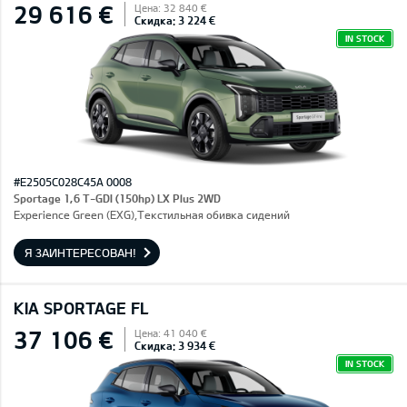
29 616 €
Цена: 32 840 €
Скидка: 3 224 €
IN STOCK
#E2505C028C45A 0008
Sportage 1,6 T-GDI (150hp) LX Plus 2WD
Experience Green (EXG),Текстильная обивка сидений
Я ЗАИНТЕРЕСОВАН!
KIA SPORTAGE FL
37 106 €
Цена: 41 040 €
Скидка: 3 934 €
IN STOCK