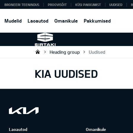
BRONEERI TEENINDUS
PROOVISÕIT
KÜSI PAKKUMIST
UUDISED
B
Mudelid
Laoautod
Omanikule
Pakkumised
Heading group
Uudised
Sirtaki OÜ
KIA UUDISED
Laoautod
Omanikule