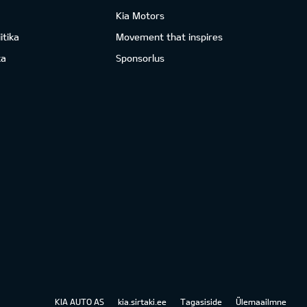
Kia Motors
itika
Movement that inspires
ka
Sponsorlus
KIA AUTO AS
kia.sirtaki.ee
Tagasiside
Ülemaailmne