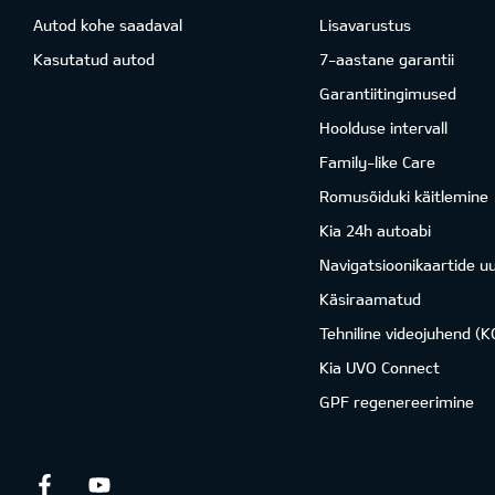
Autod kohe saadaval
Lisavarustus
Kasutatud autod
7-aastane garantii
Garantiitingimused
Hoolduse intervall
Family-like Care
Romusõiduki käitlemine
Kia 24h autoabi
Navigatsioonikaartide u
Käsiraamatud
Tehniline videojuhend (
Kia UVO Connect
GPF regenereerimine
Facebook
Youtube