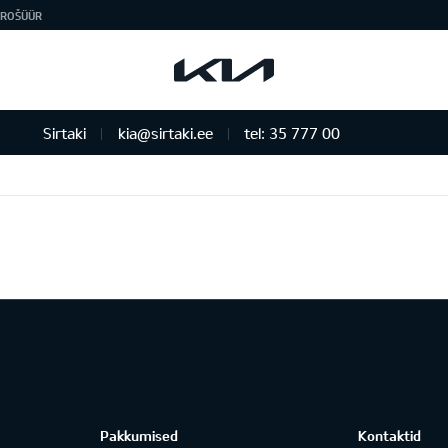
ROŠÜÜR
Sirtaki
kia@sirtaki.ee
tel: 35 777 00
Pakkumised
Kontaktid