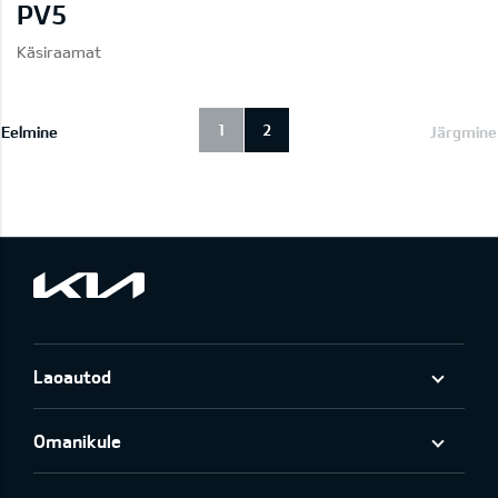
PV5
Käsiraamat
1
2
Eelmine
Järgmine
Laoautod
Omanikule