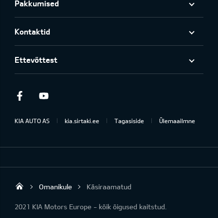
Pakkumised
Kontaktid
Ettevõttest
Facebook
Youtube
KIA AUTO AS
kia.sirtaki.ee
Tagasiside
Ülemaailmne
Omanikule
Käsiraamatud
Sirtaki OÜ
2021 KIA Motors Europe - kõik õigused kaitstud.