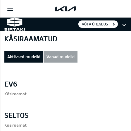
VÕTA ÜHENDUST
KÄSIRAAMATUD
Aktiivsed mudelid
Vanad mudelid
EV6
Käsiraamat
SELTOS
Käsiraamat