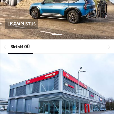
LISAVARUSTUS
*output|module_dpackage:prev*
Sirtaki OÜ