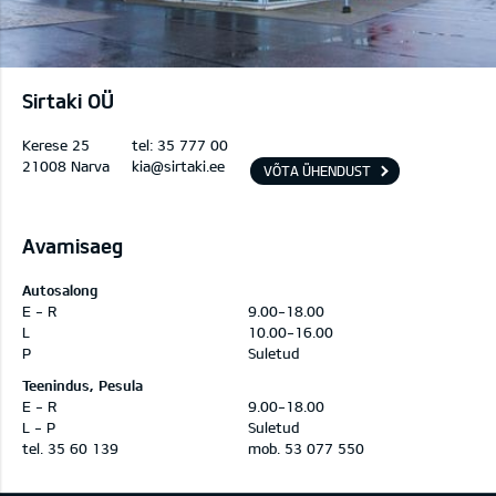
Sirtaki OÜ
Kerese 25
tel:
35 777 00
21008 Narva
kia@sirtaki.ee
VÕTA ÜHENDUST
Avamisaeg
Autosalong
E - R
9.00-18.00
L
10.00-16.00
P
Suletud
Teenindus, Pesula
E - R
9.00-18.00
L - P
Suletud
tel. 35 60 139
mob. 53 077 550