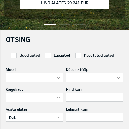
HIND ALATES 29 241 EUR
OTSING
Uued autod
Laoautod
Kasutatud autod
Mudel
Kütuse tüüp
Käigukast
Hind kuni
Aasta alates
Läbisõit kuni
Kõik