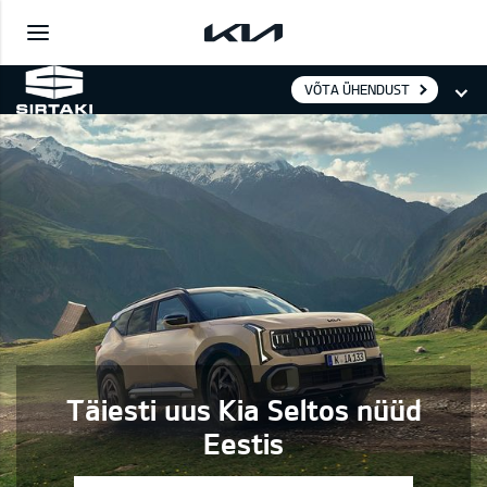
VÕTA ÜHENDUST
Täiesti uus Kia Seltos nüüd
Eestis