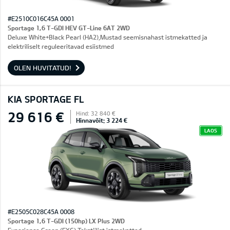
#E2510C016C45A 0001
Sportage 1,6 T-GDI HEV GT-Line 6AT 2WD
Deluxe White+Black Pearl (HA2),Mustad seemisnahast istmekatted ja
elektriliselt reguleeritavad esiistmed
OLEN HUVITATUD!
KIA SPORTAGE FL
29 616 €
Hind: 32 840 €
Hinnavõit: 3 224 €
LAOS
#E2505C028C45A 0008
Sportage 1,6 T-GDI (150hp) LX Plus 2WD