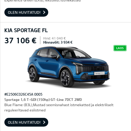
Experience Green (EXG),Tekstiilist istmekatted
OLEN HUVITATUD!
KIA SPORTAGE FL
37 106 €
Hind: 41 040 €
Hinnavõit: 3 934 €
LAOS
#E2506C026C45A 0005
Sportage 1,6 T-GDI (150hp) GT-Line 7DCT 2WD
Blue Flame (B3L),Mustad seemisnahast istmekatted ja elektriliselt
reguleeritavad esiistmed
OLEN HUVITATUD!