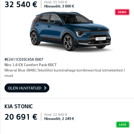
32 540 €
Hind: 35 540 €
Hinnavõit: 3 000 €
DEMO
#E2411C035C45A 0007
Niro 1,6 EX Comfort Pack 6DCT
Mineral Blue (M4B),Tekstiilist kunstnahaga kombineeritud istmekatted /
must
OLEN HUVITATUD!
KIA STONIC
20 691 €
Hind: 22 940 €
Hinnavõit: 2 249 €
LAOS