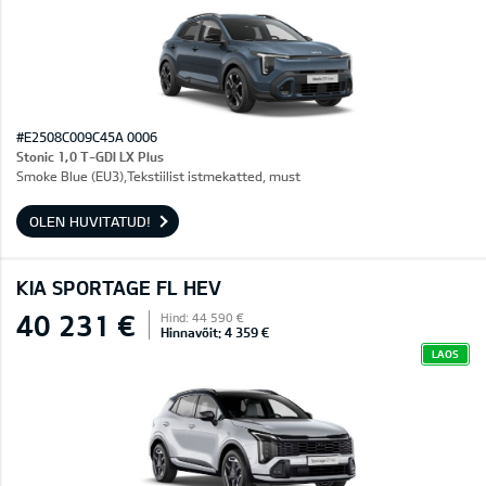
#E2508C009C45A 0006
Stonic 1,0 T-GDI LX Plus
Smoke Blue (EU3),Tekstiilist istmekatted, must
OLEN HUVITATUD!
KIA SPORTAGE FL HEV
40 231 €
Hind: 44 590 €
Hinnavõit: 4 359 €
LAOS