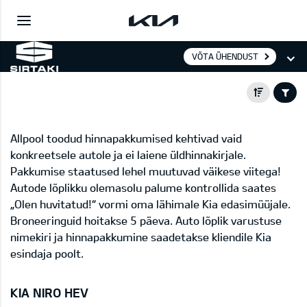
VÕTA ÜHENDUST
Allpool toodud hinnapakkumised kehtivad vaid
konkreetsele autole ja ei laiene üldhinnakirjale.
Pakkumise staatused lehel muutuvad väikese viitega!
Autode lõplikku olemasolu palume kontrollida saates
„Olen huvitatud!“ vormi oma lähimale Kia edasimüüjale.
Broneeringuid hoitakse 5 päeva. Auto lõplik varustuse
nimekiri ja hinnapakkumine saadetakse kliendile Kia
esindaja poolt.
KIA NIRO HEV