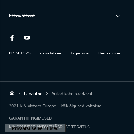
Ettevõttest
Facebook
Youtube
KIA AUTO AS
kia.sirtaki.ee
Tagasiside
Ülemaailmne
Laoautod
Autod kohe saadaval
Sirtaki OÜ
2021 KIA Motors Europe - kõik õigused kaitstud.
GARANTIITINGIMUSED
KIA CONNECT ANDMEMÄÄRUSE TEAVITUS