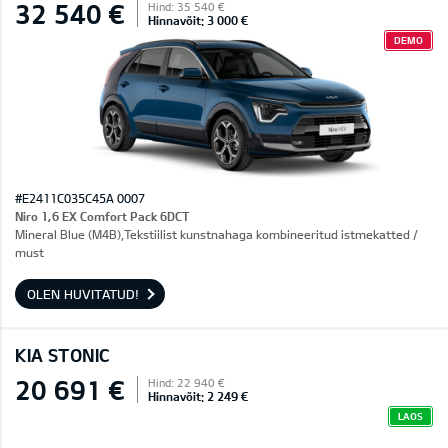
32 540 €
Hind: 35 540 €
Hinnavõit: 3 000 €
DEMO
#E2411C035C45A 0007
Niro 1,6 EX Comfort Pack 6DCT
Mineral Blue (M4B),Tekstiilist kunstnahaga kombineeritud istmekatted /
must
OLEN HUVITATUD!
KIA STONIC
20 691 €
Hind: 22 940 €
Hinnavõit: 2 249 €
LAOS