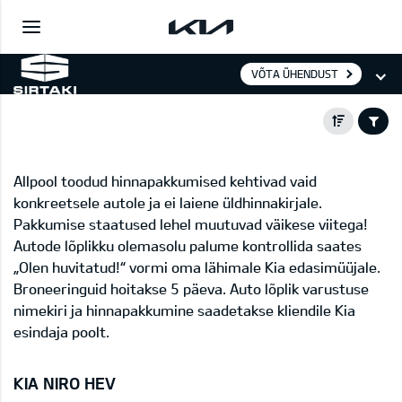
VÕTA ÜHENDUST
Allpool toodud hinnapakkumised kehtivad vaid
konkreetsele autole ja ei laiene üldhinnakirjale.
Pakkumise staatused lehel muutuvad väikese viitega!
Autode lõplikku olemasolu palume kontrollida saates
„Olen huvitatud!“ vormi oma lähimale Kia edasimüüjale.
Broneeringuid hoitakse 5 päeva. Auto lõplik varustuse
nimekiri ja hinnapakkumine saadetakse kliendile Kia
esindaja poolt.
KIA NIRO HEV