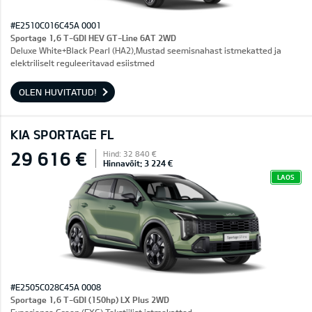
#E2510C016C45A 0001
Sportage 1,6 T-GDI HEV GT-Line 6AT 2WD
Deluxe White+Black Pearl (HA2),Mustad seemisnahast istmekatted ja
elektriliselt reguleeritavad esiistmed
OLEN HUVITATUD!
KIA SPORTAGE FL
29 616 €
Hind: 32 840 €
Hinnavõit: 3 224 €
LAOS
#E2505C028C45A 0008
Sportage 1,6 T-GDI (150hp) LX Plus 2WD