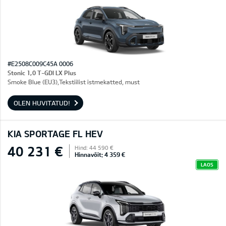
#E2508C009C45A 0006
Stonic 1,0 T-GDI LX Plus
Smoke Blue (EU3),Tekstiilist istmekatted, must
OLEN HUVITATUD!
KIA SPORTAGE FL HEV
40 231 €
Hind: 44 590 €
Hinnavõit: 4 359 €
LAOS