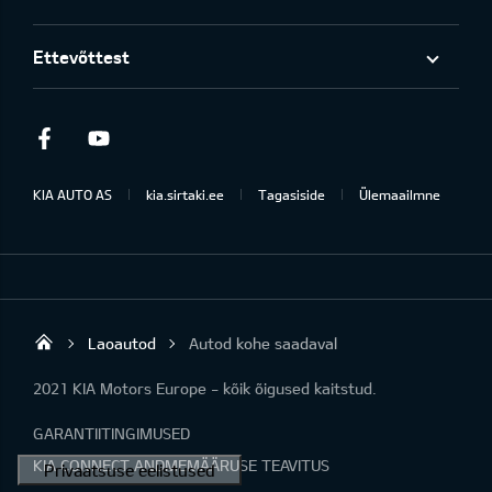
Ettevõttest
Facebook
Youtube
KIA AUTO AS
kia.sirtaki.ee
Tagasiside
Ülemaailmne
Laoautod
Autod kohe saadaval
Sirtaki OÜ
2021 KIA Motors Europe - kõik õigused kaitstud.
GARANTIITINGIMUSED
KIA CONNECT ANDMEMÄÄRUSE TEAVITUS