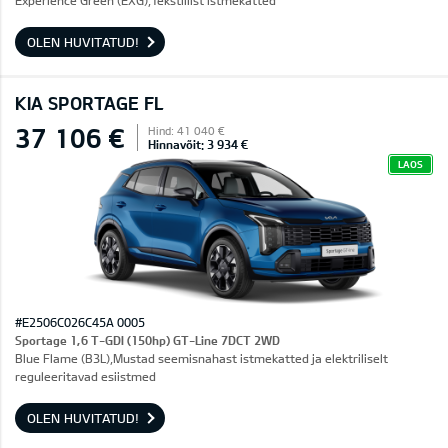
Experience Green (EXG),Tekstiilist istmekatted
OLEN HUVITATUD!
KIA SPORTAGE FL
37 106 €
Hind: 41 040 €
Hinnavõit: 3 934 €
LAOS
#E2506C026C45A 0005
Sportage 1,6 T-GDI (150hp) GT-Line 7DCT 2WD
Blue Flame (B3L),Mustad seemisnahast istmekatted ja elektriliselt
reguleeritavad esiistmed
OLEN HUVITATUD!