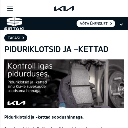
VÕTA ÜHENDUST
TAGASI
PIDURIKLOTSID JA –KETTAD
Piduriklotsid ja -kettad soodushinnaga.