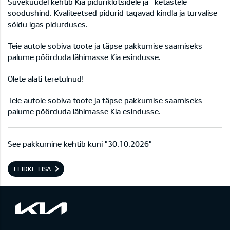
Suvekuudel kehtib Kia piduriklotsidele ja -ketastele
soodushind. Kvaliteetsed pidurid tagavad kindla ja turvalise
sõidu igas pidurduses.
Teie autole sobiva toote ja täpse pakkumise saamiseks
palume pöörduda lähimasse Kia esindusse.
Olete alati teretulnud!
Teie autole sobiva toote ja täpse pakkumise saamiseks
palume pöörduda
lähimasse Kia esindusse.
See pakkumine kehtib kuni "30.10.2026"
LEIDKE LISA