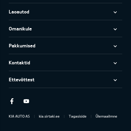
Laoautod
Omanikule
Pakkumised
Kontaktid
Ettevõttest
Facebook
Youtube
KIA AUTO AS
kia.sirtaki.ee
Tagasiside
Ülemaailmne