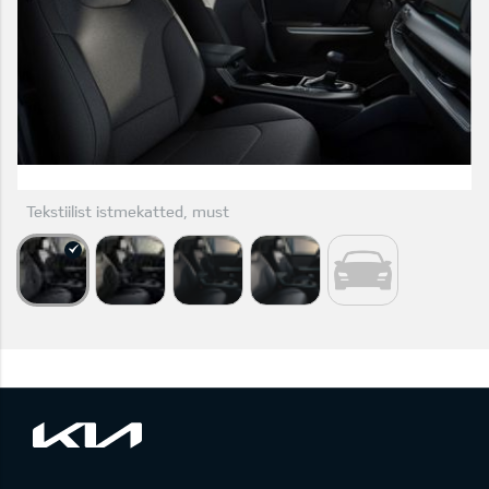
Tekstiilist istmekatted, must