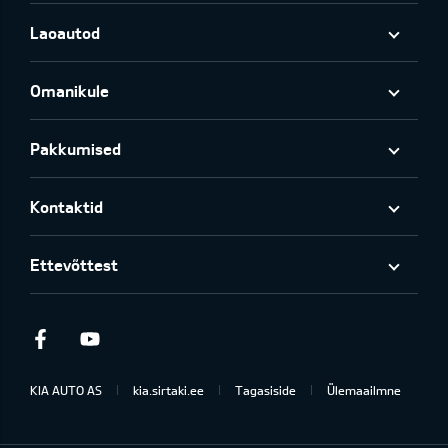
Laoautod
Omanikule
Pakkumised
Kontaktid
Ettevõttest
Facebook
Youtube
KIA AUTO AS
kia.sirtaki.ee
Tagasiside
Ülemaailmne