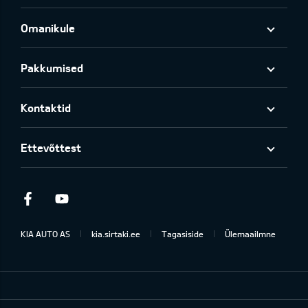
Omanikule
Pakkumised
Kontaktid
Ettevõttest
Facebook
Youtube
KIA AUTO AS
kia.sirtaki.ee
Tagasiside
Ülemaailmne