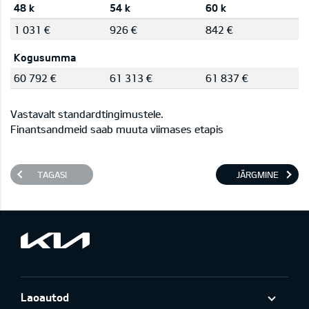
48 k
54 k
60 k
1 031 €
926 €
842 €
Kogusumma
60 792 €
61 313 €
61 837 €
Vastavalt standardtingimustele.
Finantsandmeid saab muuta viimases etapis
TAGASI
JÄRGMINE
Laoautod