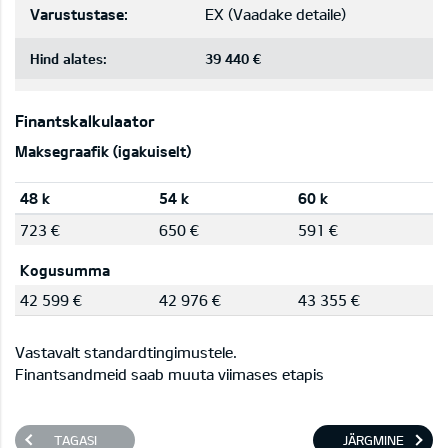
Varustustase:
EX
(
Vaadake detaile
)
Hind alates:
39 440 €
Finantskalkulaator
Maksegraafik (igakuiselt)
48 k
54 k
60 k
723 €
650 €
591 €
Kogusumma
42 599 €
42 976 €
43 355 €
Vastavalt standardtingimustele.
Finantsandmeid saab muuta viimases etapis
TAGASI
JÄRGMINE