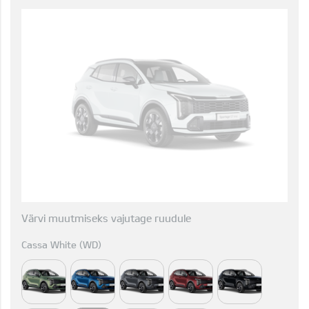
Värvi muutmiseks vajutage ruudule
Cassa White (WD)