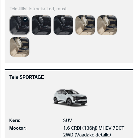
Tekstiilist istmekatted, must
Teie SPORTAGE
Kere:
SUV
Mootor:
1,6 CRDi (136hj) MHEV 7DCT
2WD
(
Vaadake detaile
)