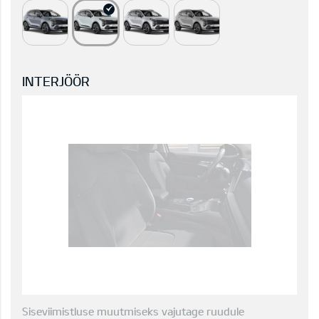
INTERJÖÖR
Siseviimistluse muutmiseks vajutage ruudule