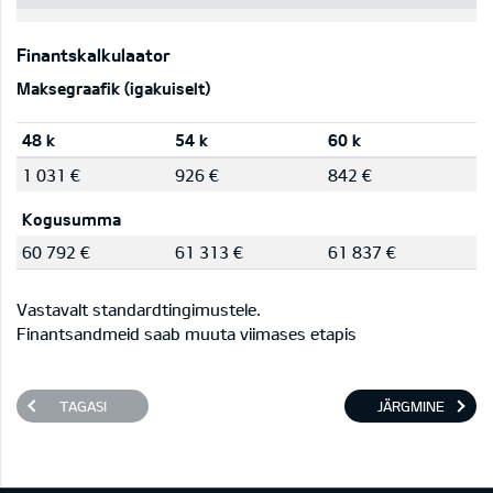
Finantskalkulaator
Maksegraafik (igakuiselt)
48 k
54 k
60 k
1 031 €
926 €
842 €
Kogusumma
60 792 €
61 313 €
61 837 €
Vastavalt standardtingimustele.
Finantsandmeid saab muuta viimases etapis
TAGASI
JÄRGMINE