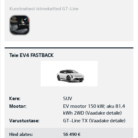
Kunstnahast istmekatted GT-Line
Teie EV4 FASTBACK
Kere:
SUV
Mootor:
EV mootor 150 kW; aku 81,4
kWh 2WD
(
Vaadake detaile
)
Varustustase:
GT-Line TX
(
Vaadake detaile
)
Hind alates:
56 490 €