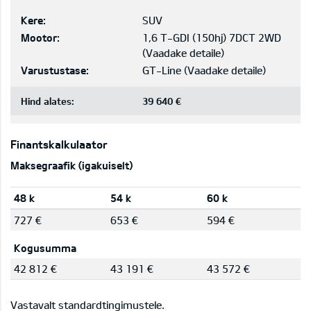
Kere:
SUV
Mootor:
1,6 T-GDI (150hj) 7DCT 2WD
(
Vaadake detaile
)
Varustustase:
GT-Line
(
Vaadake detaile
)
Hind alates:
39 640 €
Finantskalkulaator
Maksegraafik (igakuiselt)
48 k
54 k
60 k
727 €
653 €
594 €
Kogusumma
42 812 €
43 191 €
43 572 €
Vastavalt standardtingimustele.