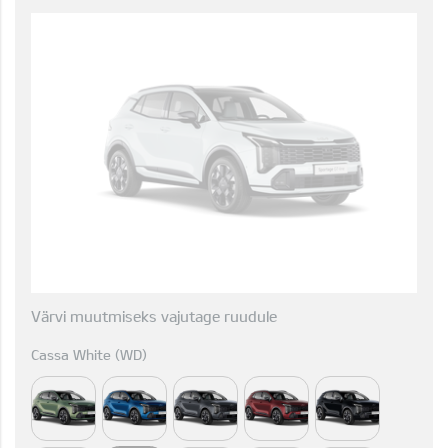
Värvi muutmiseks vajutage ruudule
Cassa White (WD)