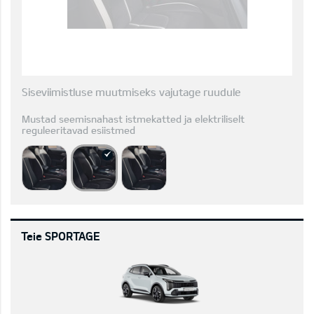
Siseviimistluse muutmiseks vajutage ruudule
Mustad seemisnahast istmekatted ja elektriliselt
reguleeritavad esiistmed
Teie SPORTAGE