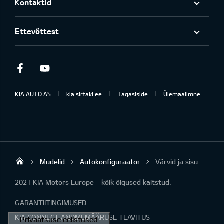
Kontaktid
Ettevõttest
Facebook
Youtube
KIA AUTO AS
kia.sirtaki.ee
Tagasiside
Ülemaailmne
Mudelid
Autokonfiguraator
Värvid ja sisu
Sirtaki OÜ
2021 KIA Motors Europe - kõik õigused kaitstud.
GARANTIITINGIMUSED
KIA CONNECT ANDMEMÄÄRUSE TEAVITUS