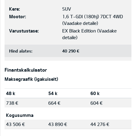
Kere:
SUV
Mootor:
1,6 T-GDI (180hj) 7DCT 4WD
(
Vaadake detaile
)
Varustustase:
EX Black Edition
(
Vaadake
detaile
)
Hind alates:
40 290 €
Finantskalkulaator
Maksegraafik (igakuiselt)
48 k
54 k
60 k
738 €
664 €
604 €
Kogusumma
43 506 €
43 890 €
44 276 €