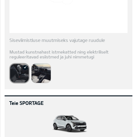
Siseviimistluse muutmiseks vajutage ruudule
Mustad kunstnahast istmekatted ning elektriliselt
reguleeritavad esiistmed ja juhi nimmetugi
Teie SPORTAGE