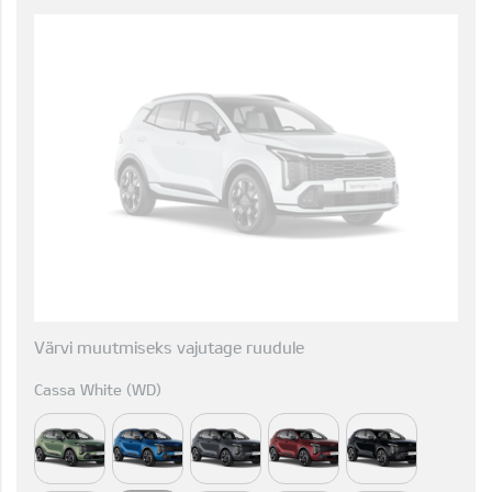
Värvi muutmiseks vajutage ruudule
Cassa White (WD)