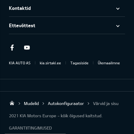
Kontaktid
Ettevõttest
Facebook
Youtube
KIA AUTO AS
kia.sirtaki.ee
Tagasiside
Ülemaailmne
Mudelid
Autokonfiguraator
Värvid ja sisu
Sirtaki OÜ
2021 KIA Motors Europe - kõik õigused kaitstud.
GARANTIITINGIMUSED