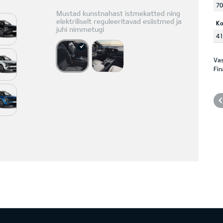
70
Mustad kunstnahast istmekatted ning
elektriliselt reguleeritavad esiistmed ja
K
juhi nimmetugi
41
Vas
Fin