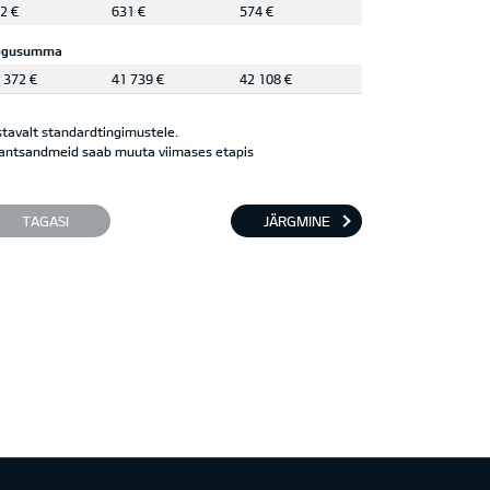
2 €
631 €
574 €
ogusumma
 372 €
41 739 €
42 108 €
tavalt standardtingimustele.
antsandmeid saab muuta viimases etapis
TAGASI
JÄRGMINE