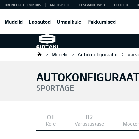
BRONEERI TEENINDUS
PROOVISÕIT
KÜSI PAKKUMIST
UUDISED
B
Mudelid
Laoautod
Omanikule
Pakkumised
Mudelid
Autokonfiguraator
Värvi
Sirtaki OÜ
AUTOKONFIGURAA
SPORTAGE
Kere
Varustustase
Mootor