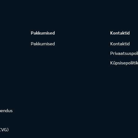
Pakkumised
Kontaktid
Pakkumised
Kontaktid
Privaatsuspoli
Küpsisepoliiti
uendus
KCVG)