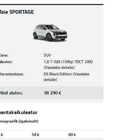
Teie SPORTAGE
Kere:
SUV
Mootor:
1,6 T-GDI (150hj) 7DCT 2WD
(
Vaadake detaile
)
Varustustase:
EX Black Edition
(
Vaadake
detaile
)
Hind alates:
38 290 €
nantskalkulaator
segraafik (igakuiselt)
 k
54 k
60 k