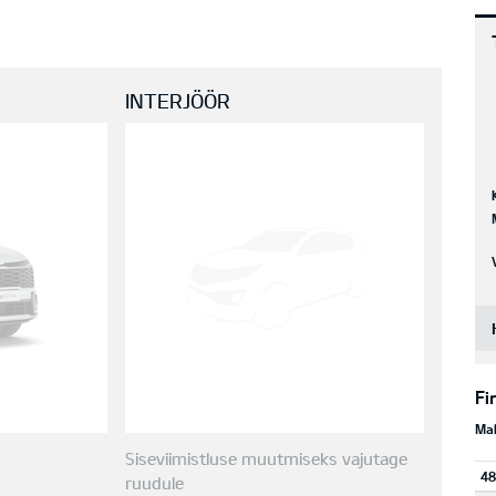
INTERJÖÖR
Fi
Mak
Siseviimistluse muutmiseks vajutage
48
ruudule