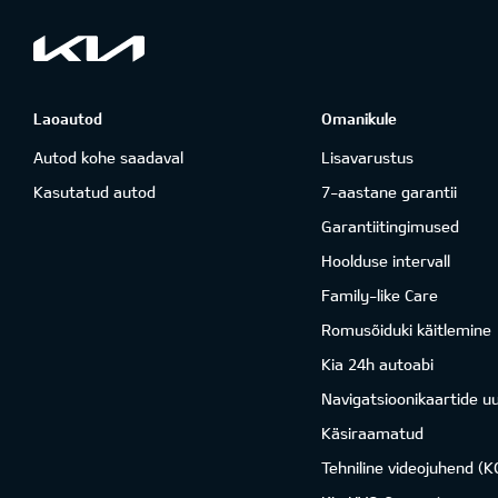
Laoautod
Omanikule
Autod kohe saadaval
Lisavarustus
Kasutatud autod
7-aastane garantii
Garantiitingimused
Hoolduse intervall
Family-like Care
Romusõiduki käitlemine
Kia 24h autoabi
Navigatsioonikaartide u
Käsiraamatud
Tehniline videojuhend (