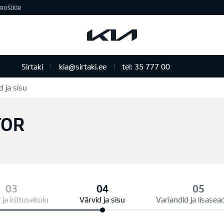
ROŠÜÜR
Sirtaki
kia@sirtaki.ee
tel: 35 777 00
d ja sisu
TOR
 ja kütusekulu
Värvid ja sisu
Variandid ja lisase