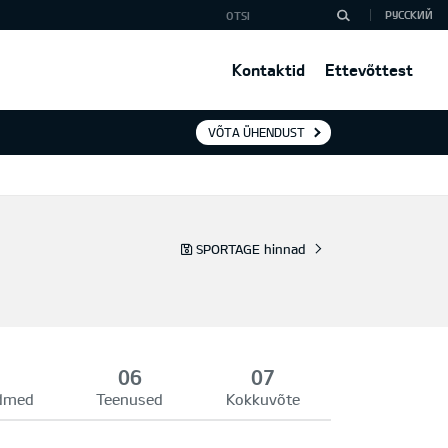
РУССКИЙ
Kontaktid
Ettevõttest
VÕTA ÜHENDUST
SPORTAGE hinnad
admed
Teenused
Kokkuvõte