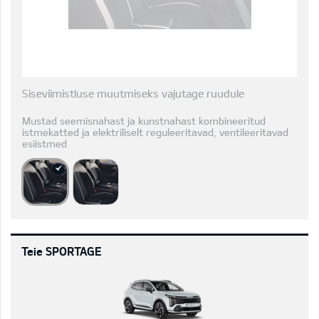
Siseviimistluse muutmiseks vajutage ruudule
Mustad seemisnahast ja kunstnahast kombineeritud
istmekatted ja elektriliselt reguleeritavad, ventileeritavad
esiistmed
Teie SPORTAGE