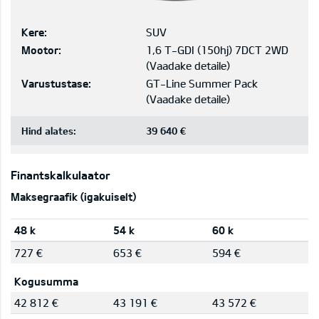
Kere:
SUV
Mootor:
1,6 T-GDI (150hj) 7DCT 2WD
(
Vaadake detaile
)
Varustustase:
GT-Line Summer Pack
(
Vaadake detaile
)
Hind alates:
39 640 €
Finantskalkulaator
Maksegraafik (igakuiselt)
48 k
54 k
60 k
727 €
653 €
594 €
Kogusumma
42 812 €
43 191 €
43 572 €