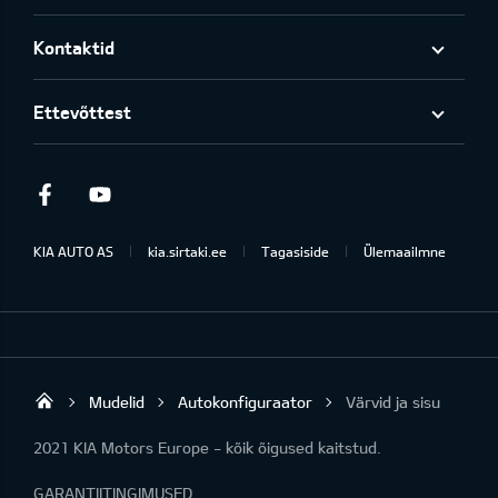
Kontaktid
Ettevõttest
Facebook
Youtube
KIA AUTO AS
kia.sirtaki.ee
Tagasiside
Ülemaailmne
Mudelid
Autokonfiguraator
Värvid ja sisu
Sirtaki OÜ
2021 KIA Motors Europe - kõik õigused kaitstud.
GARANTIITINGIMUSED