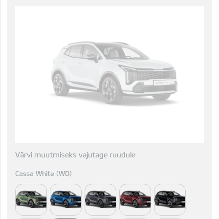
Värvi muutmiseks vajutage ruudule
Cassa White (WD)