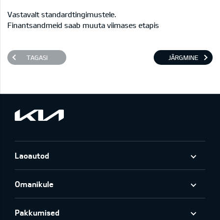
Vastavalt standardtingimustele.
Finantsandmeid saab muuta viimases etapis
TAGASI
JÄRGMINE
Laoautod
Omanikule
Pakkumised