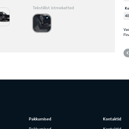
Tekstiilist istmekatted
K
40
Vas
Fin
Pakkumised
Kontaktid
Pakkumised
Kontaktid