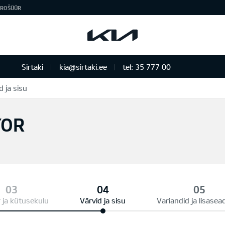
ROŠÜÜR
Sirtaki
kia@sirtaki.ee
tel: 35 777 00
d ja sisu
TOR
 ja kütusekulu
Värvid ja sisu
Variandid ja lisase