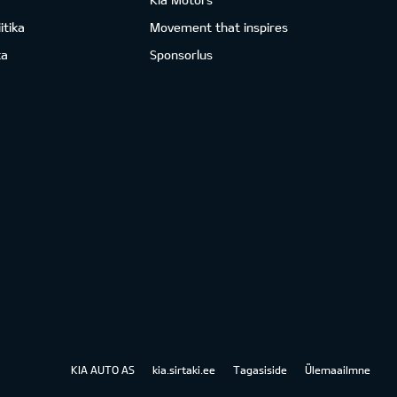
itika
Movement that inspires
ka
Sponsorlus
KIA AUTO AS
kia.sirtaki.ee
Tagasiside
Ülemaailmne