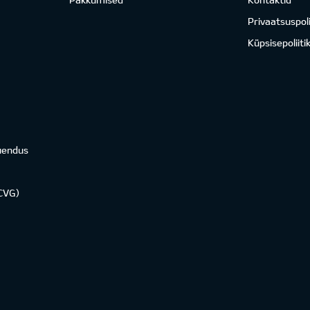
Privaatsuspoli
Küpsisepoliiti
uendus
KCVG)