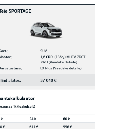
Teie SPORTAGE
Kere:
SUV
Mootor:
1,6 CRDi (136hj) MHEV 7DCT
2WD
(
Vaadake detaile
)
Varustustase:
LX Plus
(
Vaadake detaile
)
Hind alates:
37 040 €
nantskalkulaator
segraafik (igakuiselt)
 k
54 k
60 k
0 €
611 €
556 €