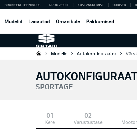
BRONEERI TEENINDUS
PROOVISÕIT
KÜSI PAKKUMIST
UUDISED
B
Mudelid
Laoautod
Omanikule
Pakkumised
Mudelid
Autokonfiguraator
Värvi
Sirtaki OÜ
AUTOKONFIGURAA
SPORTAGE
Kere
Varustustase
Mootor