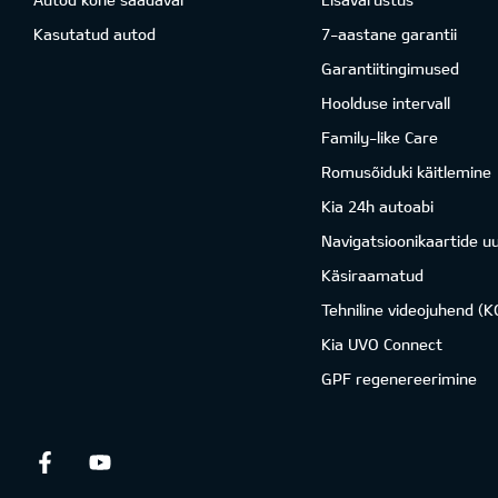
Kasutatud autod
7-aastane garantii
Garantiitingimused
Hoolduse intervall
Family-like Care
Romusõiduki käitlemine
Kia 24h autoabi
Navigatsioonikaartide u
Käsiraamatud
Tehniline videojuhend (
Kia UVO Connect
GPF regenereerimine
Facebook
Youtube