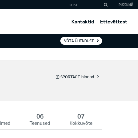
РУССКИЙ
Kontaktid
Ettevõttest
VÕTA ÜHENDUST
SPORTAGE hinnad
admed
Teenused
Kokkuvõte