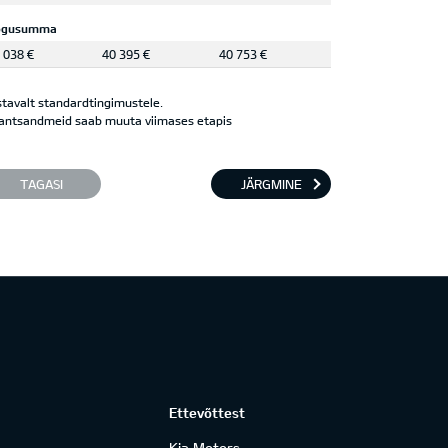
ogusumma
 038 €
40 395 €
40 753 €
tavalt standardtingimustele.
antsandmeid saab muuta viimases etapis
TAGASI
JÄRGMINE
Ettevõttest
Kia Motors