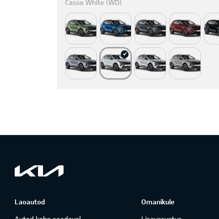
Cassa White (WD)
Laoautod
Omanikule
Autod kohe saadaval
Lisavarustus