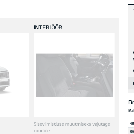
INTERJÖÖR
Fi
Mak
Siseviimistluse muutmiseks vajutage
48
ruudule
68