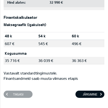
Hind alates:
32 990 €
Finantskalkulaator
Maksegraafik (igakuiselt)
48 k
54 k
60 k
607 €
545 €
496 €
Kogusumma
35 716 €
36 039 €
36 363 €
Vastavalt standardtingimustele.
Finantsandmeid saab muuta viimases etapis
TAGASI
JÄRGMINE