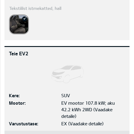
Tekstiilist istmekatted, hall
Teie EV2
Kere:
SUV
Mootor:
EV mootor 107.8 kW; aku
42.2 kWh 2WD
(
Vaadake
detaile
)
Varustustase:
EX
(
Vaadake detaile
)