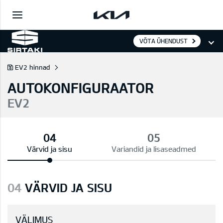
VÕTA ÜHENDUST
EV2 hinnad
AUTOKONFIGURAATOR
EV2
Värvid ja sisu
Variandid ja lisaseadmed
04
VÄRVID JA SISU
VÄLIMUS