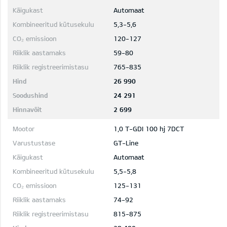
Automaat
5,3-5,6
120-127
59-80
765-835
26 990
24 291
2 699
1,0 T-GDI 100 hj 7DCT
GT-Line
Automaat
5,5-5,8
125-131
74-92
815-875