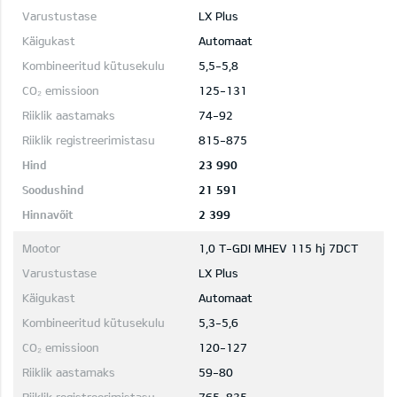
LX Plus
Automaat
5,5-5,8
125-131
74-92
815-875
23 990
21 591
2 399
1,0 T-GDI MHEV 115 hj 7DCT
LX Plus
Automaat
5,3-5,6
120-127
59-80