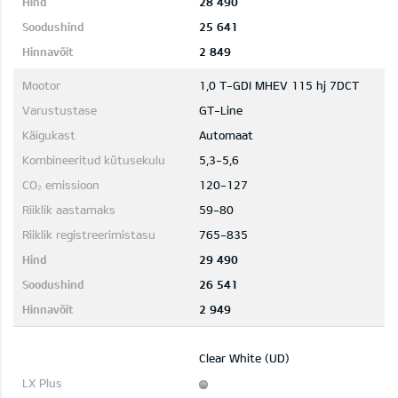
28 490
25 641
2 849
1,0 T-GDI MHEV 115 hj 7DCT
GT-Line
Automaat
5,3-5,6
120-127
59-80
765-835
29 490
26 541
2 949
Clear White (UD)