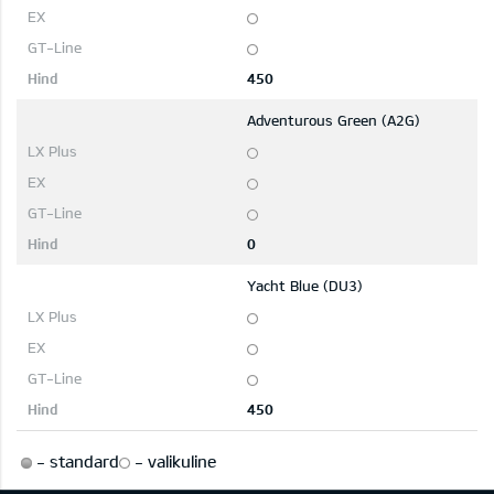
450
Adventurous Green (A2G)
0
Yacht Blue (DU3)
450
-
standard
-
valikuline