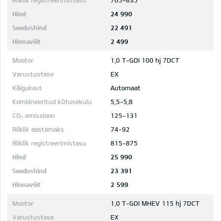
765-835
24 990
22 491
2 499
1,0 T-GDI 100 hj 7DCT
EX
Automaat
5,5-5,8
125-131
74-92
815-875
25 990
23 391
2 599
1,0 T-GDI MHEV 115 hj 7DCT
EX