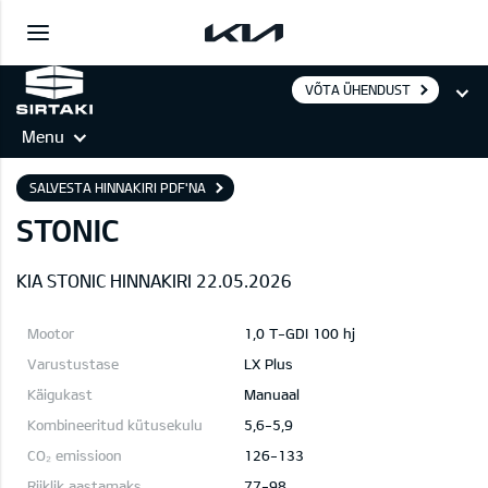
VÕTA ÜHENDUST
Menu
SALVESTA HINNAKIRI PDF'NA
STONIC
KIA STONIC HINNAKIRI 22.05.2026
1,0 T-GDI 100 hj
LX Plus
Manuaal
5,6-5,9
126-133
77-98