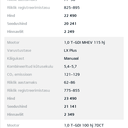
825-895
22 490
20 241
2 249
1,0 T-GDI MHEV 115 hj
LX Plus
Manuaal
5,4-5,7
121-129
62-86
775-855
23 490
21 141
2 349
1,0 T-GDI 100 hj 7DCT