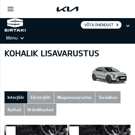
VÕTA ÜHENDUST
Menu
KOHALIK LISAVARUSTUS
Interjöör
Eksterjöör
Mugavusvarustus
Turvalisus
Rattad
Bränditooted