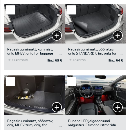
Pagasiruumimatt, kummist,
Pagasiruumimatt, pööratav,
only MHEV, only for luggage
only STANDARD trim, only for
board in upper position
luggage board in upper position
Hind:
69 €
Hind:
64 €
J7122ADE50MH
J7120ADE50
Pagasiruumimatt, pööratav,
Punane LED jalgaderuumi
only MHEV trim, only for
valgustus. Esimene istmerida
luggage board in upper position