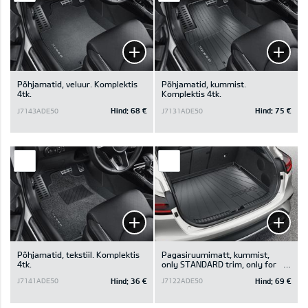
Põhjamatid, veluur. Komplektis
Põhjamatid, kummist.
4tk.
Komplektis 4tk.
Hind:
68 €
Hind:
75 €
J7143ADE50
J7131ADE50
Põhjamatid, tekstiil. Komplektis
Pagasiruumimatt, kummist,
4tk.
only STANDARD trim, only for
luggage board in upper position
Hind:
36 €
Hind:
69 €
J7141ADE50
J7122ADE50