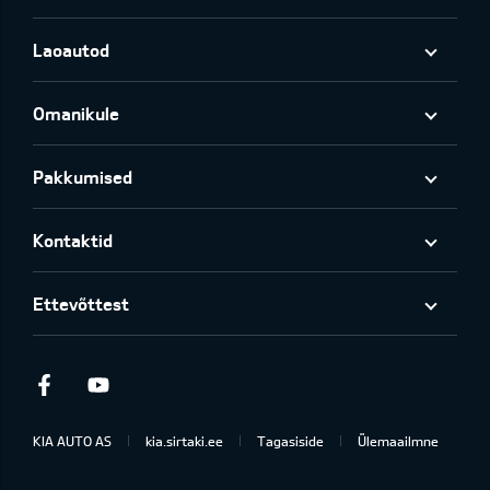
Laoautod
Omanikule
Pakkumised
Kontaktid
Ettevõttest
Facebook
Youtube
KIA AUTO AS
kia.sirtaki.ee
Tagasiside
Ülemaailmne