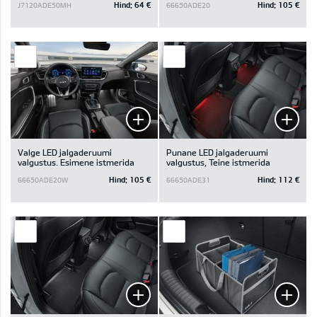
Hind:
64 €
Hind:
105 €
J7120ADE50MH
66650ADE20
Valge LED jalgaderuumi
Punane LED jalgaderuumi
valgustus. Esimene istmerida
valgustus, Teine istmerida
Hind:
105 €
Hind:
112 €
66650ADE20W
66650ADE31