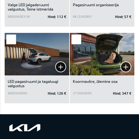
Valge LED jalgaderuumi
Pagasiruumi organiseerija
valgustus, Teine istmerida
Hind:
112 €
Hind:
57 €
66650ADE31W
66123ADE01
LED pagasiruumi ja tagaluugi
Koormavõre, ülemine osa
valgustus
Hind:
126 €
Hind:
347 €
66652ADE00
J7150ADE50