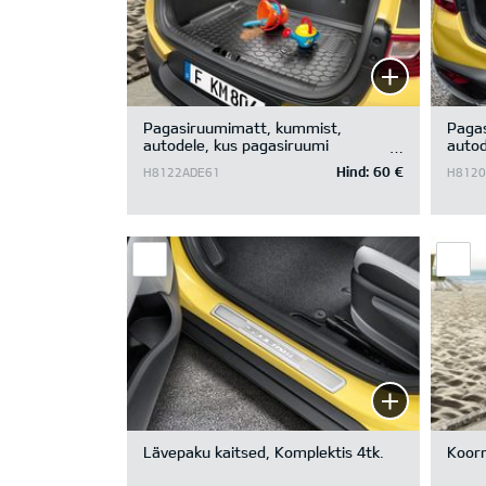
Pagasiruumimatt, kummist,
Pagas
autodele, kus pagasiruumi
autod
põhjakatte all on panipaik ning
põhja
Hind:
60 €
H8122ADE61
H8120
pagasiruumi põhi ülemises asendis
Trunk Liner without luggage board
Lävepaku kaitsed, Komplektis 4tk.
Koor