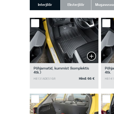
Interjöör
Eksterjöör
Mugavusva
Põhjamatid, kummist (komplektis
Põhja
4tk.)
4tk.
Hind:
66 €
H8131ADE51GR
H8141