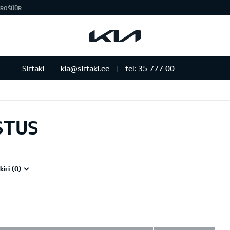
ROŠÜÜR
Sirtaki
kia@sirtaki.ee
tel: 35 777 00
STUS
iri (
0
)