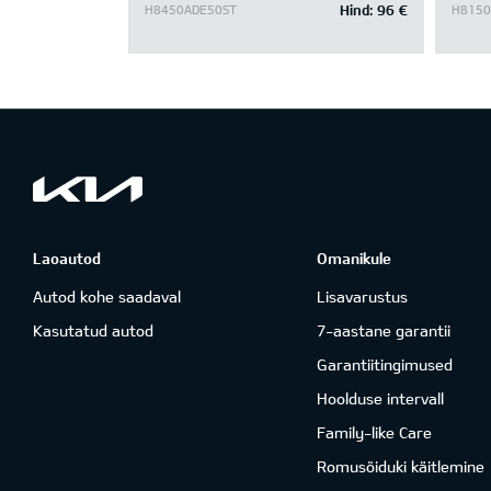
Hind:
96 €
H8450ADE50ST
H8150
Laoautod
Omanikule
Autod kohe saadaval
Lisavarustus
Kasutatud autod
7-aastane garantii
Garantiitingimused
Hoolduse intervall
Family-like Care
Romusõiduki käitlemine