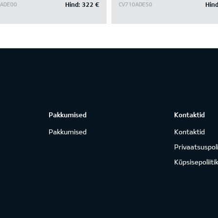
Hind:
322 €
Hind
ADE00
CV710ADE50
Pakkumised
Kontaktid
Pakkumised
Kontaktid
Privaatsuspoli
Küpsisepoliiti