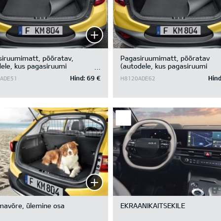
iruumimatt, pööratav,
Pagasiruumimatt, pööratav
ele, kus pagasiruumi
(autodele, kus pagasiruumi
katte all on panipaik
põhjakatte all ei ole panipaika)
Hind:
69 €
Hind
ADE51
H8120ADE62
mavõre, ülemine osa
EKRAANIKAITSEKILE