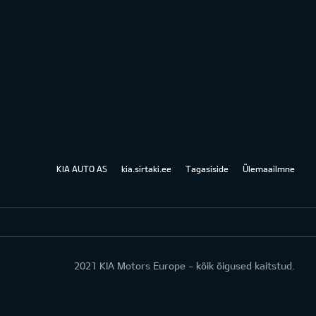
KIA AUTO AS
kia.sirtaki.ee
Tagasiside
Ülemaailmne
2021 KIA Motors Europe - kõik õigused kaitstud.