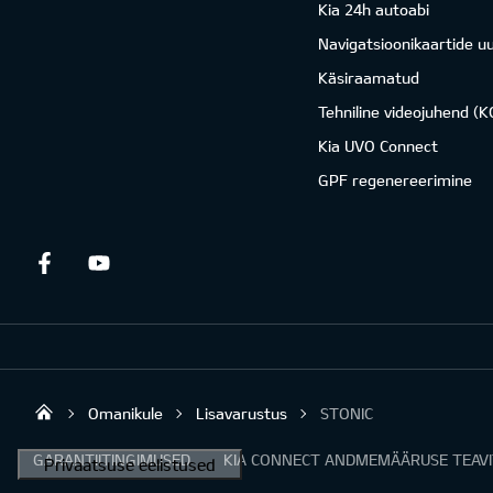
Kia 24h autoabi
Navigatsioonikaartide u
Käsiraamatud
Tehniline videojuhend (
Kia UVO Connect
GPF regenereerimine
Facebook
Youtube
Omanikule
Lisavarustus
STONIC
Sirtaki OÜ
GARANTIITINGIMUSED
KIA CONNECT ANDMEMÄÄRUSE TEAV