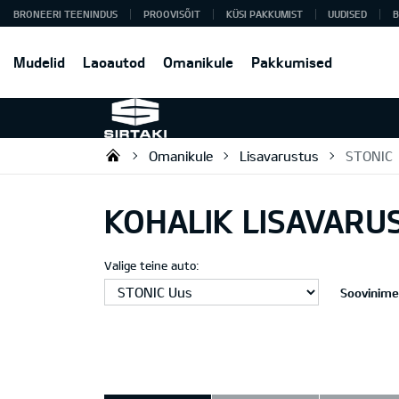
BRONEERI TEENINDUS
PROOVISÕIT
KÜSI PAKKUMIST
UUDISED
B
Mudelid
Laoautod
Omanikule
Pakkumised
Omanikule
Lisavarustus
STONIC
Sirtaki OÜ
KOHALIK LISAVARU
Valige teine auto:
Soovinimek