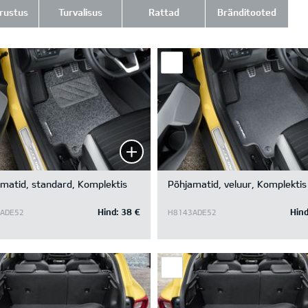
rustus
Turvalisus
Rattad
Bränditooted
matid, standard, Komplektis
Põhjamatid, veluur, Komplektis
Hind:
38 €
Hind
ADE52
H8143ADE52