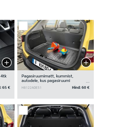
 4tk.
Pagasiruumimatt, kummist,
autodele, kus pagasiruumi
põhjakatte all on panipaik ning
:
65 €
Hind:
60 €
H8122ADE51
pagasiruumi põhi ülemises asendis