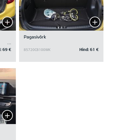
Pagasivõrk
:
69 €
Hind:
61 €
85720C8100WK