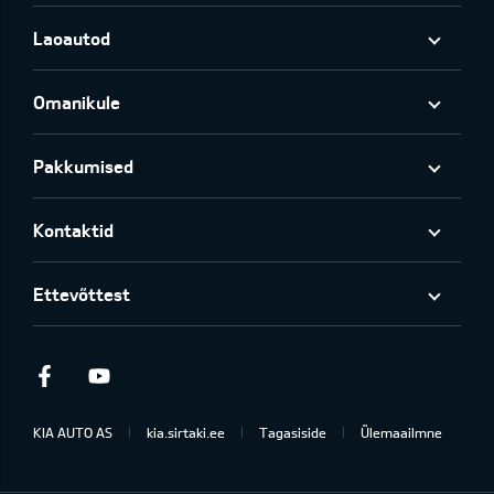
Laoautod
Omanikule
Pakkumised
Kontaktid
Ettevõttest
Facebook
Youtube
KIA AUTO AS
kia.sirtaki.ee
Tagasiside
Ülemaailmne