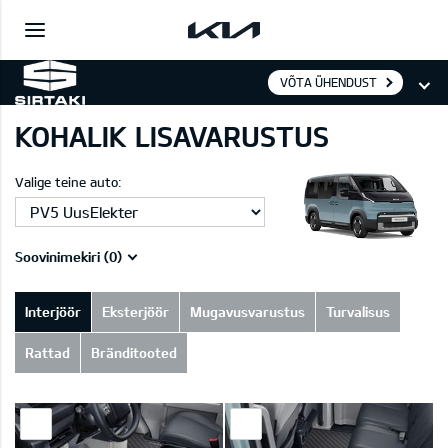
VÕTA ÜHENDUST
KOHALIK LISAVARUSTUS
Valige teine auto:
Soovinimekiri (
0
)
Interjöör
Eksterjöör
Mugavusvarustus
Turvalisus
Rattad
Bränditooted