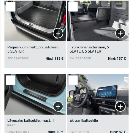
Pagasiruumimatt, polüetüleen,
Trunk liner extension, 5
5 SEATER
SEATER, 5 SEATER
Hind:
118 €
Hind:
157 €
SW122ADE00E
SW128ADE00E
Lävepaku kaitsekile, must, 1
Ekraanikaitsekile
paar
Hind:
29 €
Hind:
87 €
SW451ADE00BL
SW710ADE00