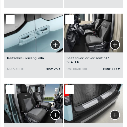
Kaitsekile ukselingi alla
Seat cover, driver seat 5+7
SEATER
Hind:
25 €
Hind:
223 €
66272ADE01
SW110ADE00D