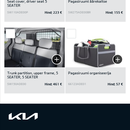
Seat cover, driver seat 5
Pagasiruumi äärekaitse
SEATER
Hind:
223 €
Hind:
155 €
SW110ADE00P
SW275ADE00BR
Trunk partition, upper frame, 5
Pagasiruumi organiseerija
SEATER, 5 SEATER
Hind:
461 €
Hind:
57 €
SW150ADE00
66123ADE01