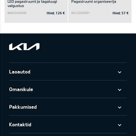
LED pagasiruumi ja tagaluugi
Pagasiruumi organiseerija
valgustus
Hind:
126 €
Hind:
57 €
66652ADE00
66123ADE01
Laoautod
Omanikule
Pakkumised
Kontaktid