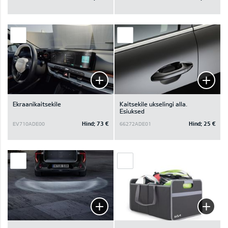
Ekraanikaitsekile
Kaitsekile ukselingi alla.
Esiuksed
Hind:
73 €
Hind:
25 €
EV710ADE00
66272ADE01