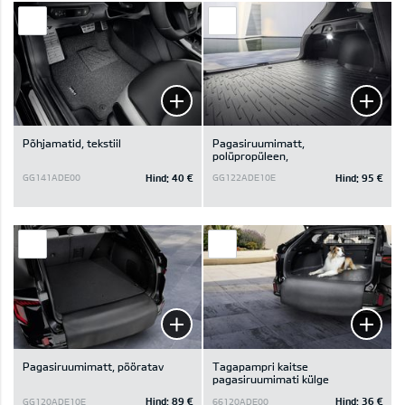
Põhjamatid, tekstiil
Pagasiruumimatt,
polüpropüleen,
Hind:
40 €
Hind:
95 €
GG141ADE00
GG122ADE10E
Pagasiruumimatt, pööratav
Tagapampri kaitse
pagasiruumimati külge
Hind:
89 €
Hind:
36 €
GG120ADE10E
66120ADE00