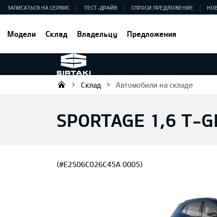
ЗАПИСАТЬСЯ НА СЕРВИС
ТЕСТ-ДРАЙВ
СПРОСИ ПРЕДЛОЖЕНИЕ
НО
Модели
Склад
Владельцу
Предложения
Склад
Автомобили на складе
Sirtaki OÜ
SPORTAGE 1,6 T-G
(#E2506C026C45A 0005)