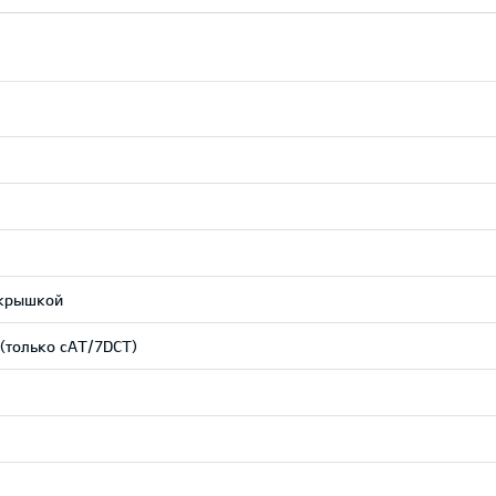
 крышкой
(только сAT/7DCT)