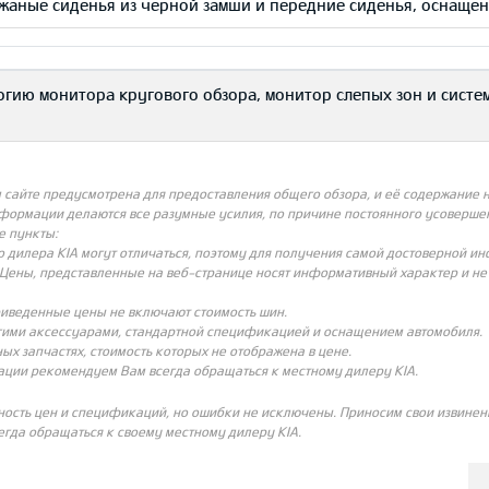
жаные сиденья из черной замши и передние сиденья, оснаще
ологию монитора кругового обзора, монитор слепых зон и сист
айте предусмотрена для предоставления общего обзора, и её содержание не
нформации делаются все разумные усилия, по причине постоянного усовершен
е пункты:
о дилера KIA могут отличаться, поэтому для получения самой достоверной и
Цены, представленные на веб-странице носят информативный характер и не с
риведенные цены не включают стоимость шин.
угими аксессуарами, стандартной спецификацией и оснащением автомобиля.
ых запчастях, стоимость которых не отображена в цене.
ации рекомендуем Вам всегда обращаться к местному дилеру KIA.
ность цен и спецификаций, но ошибки не исключены. Приносим свои извинени
гда обращаться к своему местному дилеру KIA.