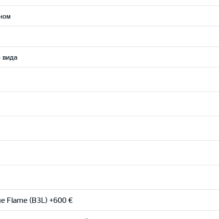
ном
 вида
e Flame (B3L) +600 €