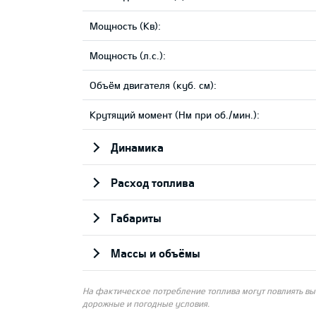
Мощность (Кв):
Мощность (л.с.):
Объём двигателя (куб. см):
Крутящий момент (Нм при об./мин.):
Динамика
Pасход топлива
Габариты
Массы и объёмы
На фактическое потребление топлива могут повлиять выб
дорожные и погодные условия.