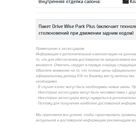
Внутренняя отделка салона:
Ко
Пакет Drive Wise Park Plus (включает техн
столкновений при движении задним ходом)
Примечание к аксессуарам
Информация о дополнительной комплектации на данном с
то, что для обеспечения достоверности предлагаемой и
меняются. Отметить следует в первую очередь следующи
Обратите внимание на то, что точные цены официальног
официальному дилеру KIA по Вашему месту жительства. 
необходимо.
· В случае колес могут быть необходимы новые шины. П
· Некоторые аксессуары могут быть несовместимы с др
· Некоторые аксессуары могут нуждаться в дополнительн
· Поэтому для получения наиболее достоверной информ
Мы приложили все усилия, чтобы гарантировать правиль
актуальной и достоверной информации рекомендуем все