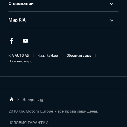
О компании
Мир KIA
Facebook
Youtube
KIA AUTO AS
kia.sirtaki.ee
Обратная связь
По всему миру
Владельцу
Sirtaki OÜ
2018 KIA Motors Europe - все права защищены.
УСЛОВИЯ ГАРАНТИИ