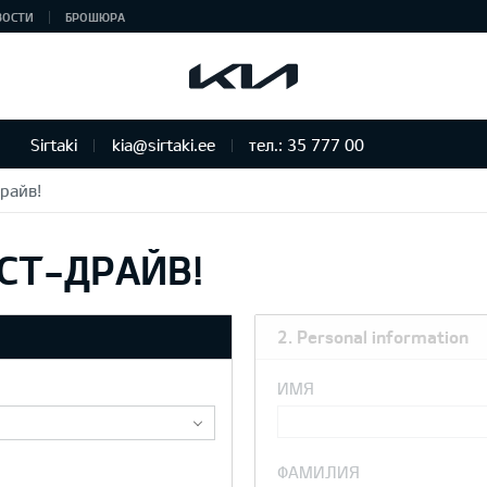
ВОСТИ
БРОШЮРА
Sirtaki
kia@sirtaki.ee
тел.: 35 777 00
райв!
СТ-ДРАЙВ!
2. Personal information
ИМЯ
ФАМИЛИЯ