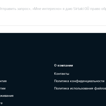
тправить запрос», «Мне интересно» я даю Sirtaki OÜ право о
О компании
Контакты
нтия
Политика конфиденциальности
нтии
Политика использования файлов
уживания
re