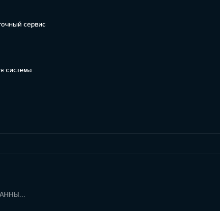
точный сервис
я система
УВЕДОМЛЕНИЕ ПО РЕГЛАМЕНТУ О ДАННЫХ "KIA CONNECT "