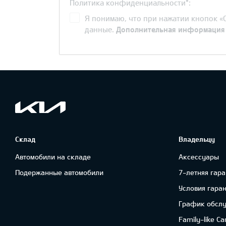
Политика конфиденциальности*:
Я понимаю, что при нажатии кнопок «О
данные.
Дополнительная информация
Склад
Владельцу
Автомобили на складе
Аксессуары
Подержанные автомобили
7-летняя гара
Условия гара
График обсл
Family-like Ca