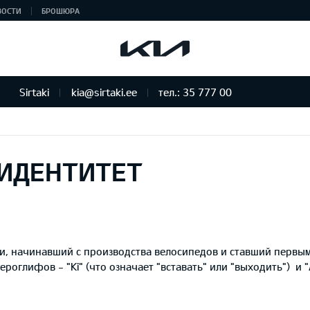
ВОСТИ
БРОШЮРА
Sirtaki
kia@sirtaki.ee
тел.: 35 777 00
ИДЕНТИТЕТ
еи, начинавший с производства велосипедов и ставший первы
ероглифов - "Ki" (что означает "вставать" или "выходить") и 