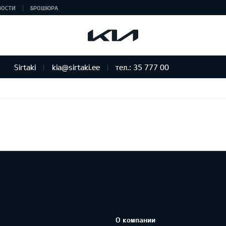
ВОСТИ
БРОШЮРА
Sirtaki
kia@sirtaki.ee
тел.: 35 777 00
О компании