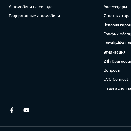
Автомобили на складе
Аксессуары
Подержанные автомобили
7-летняя гара
Условия гара
График обсл
Family-like Ca
Утилизация
24h Круглосу
Вопросы
UVO Connect
Навигационна
Facebook
Youtube