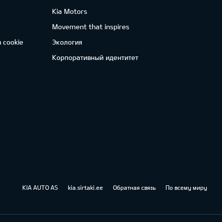
Kia Motors
Movement that inspires
 cookie
Экология
Корпоративный идентитет
KIA AUTO AS
kia.sirtaki.ee
Обратная связь
По всему миру