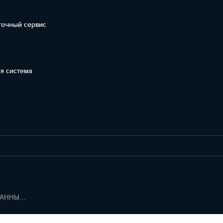
точный сервис
я система
УВЕДОМЛЕНИЕ ПО РЕГЛАМЕНТУ О ДАННЫХ "KIA CONNECT "