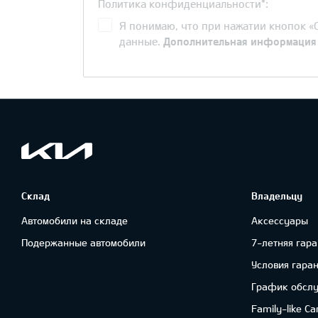
Политика конфиденциальности*:
Я понимаю, что при нажатии кнопок «О
данные.
Дополнительная информация
Склад
Владельцу
Автомобили на складе
Аксессуары
Подержанные автомобили
7-летняя гара
Условия гара
График обсл
Family-like Ca