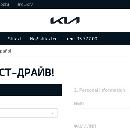
ВОСТИ
БРОШЮРА
Sirtaki
kia@sirtaki.ee
тел.: 35 777 00
райв!
СТ-ДРАЙВ!
2. Personal information
ИМЯ
ФАМИЛИЯ