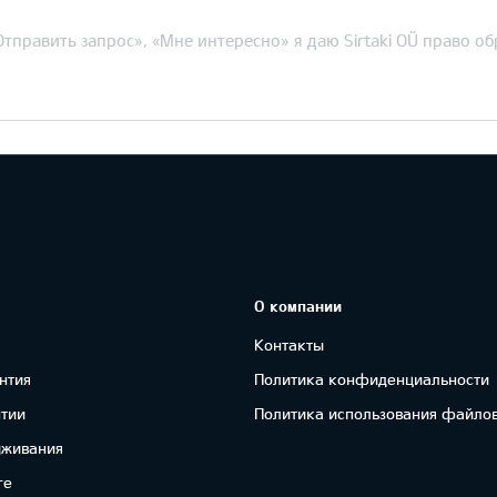
тправить запрос», «Мне интересно» я даю Sirtaki OÜ право о
О компании
Контакты
нтия
Политика конфиденциальности
нтии
Политика использования файлов
уживания
re