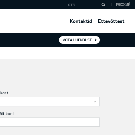
РУССКИЙ
Kontaktid
Ettevõttest
VÕTA ÜHENDUST
ukast
õit kuni