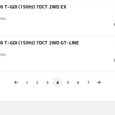
6 T-GDI (150HJ) 7DCT 2WD EX
EXG),
6 T-GDI (150HJ) 7DCT 2WD GT-LINE
EXG),
vious
Next
1
2
3
4
5
6
7