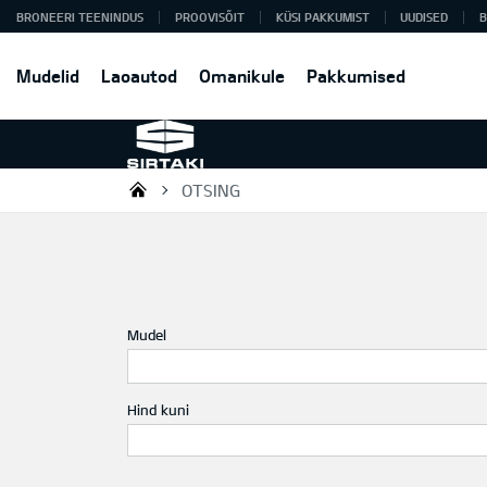
BRONEERI TEENINDUS
PROOVISÕIT
KÜSI PAKKUMIST
UUDISED
B
Mudelid
Laoautod
Omanikule
Pakkumised
OTSING
Sirtaki OÜ
Mudel
Hind kuni