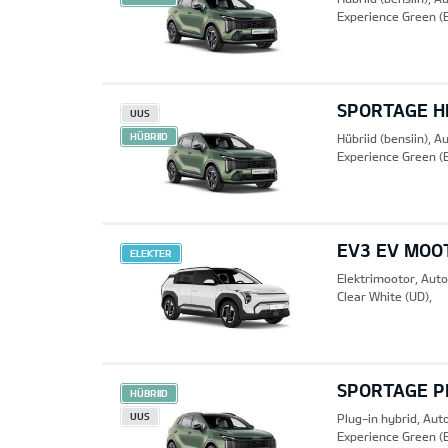
Experience Green (
SPORTAGE HE
UUS
HÜBRIID
Hübriid (bensiin), 
Experience Green (
EV3 EV MOO
ELEKTER
Elektrimootor, Aut
Clear White (UD),
SPORTAGE PH
HÜBRIID
UUS
Plug-in hybrid, Au
Experience Green (