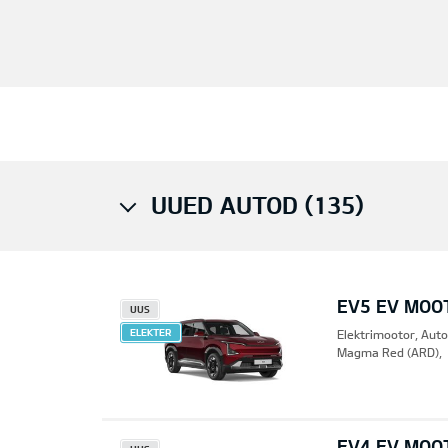
UUED AUTOD (135)
EV5 EV MOO
UUS
ELEKTER
Elektrimootor, Aut
Magma Red (ARD),
EV4 EV MOO