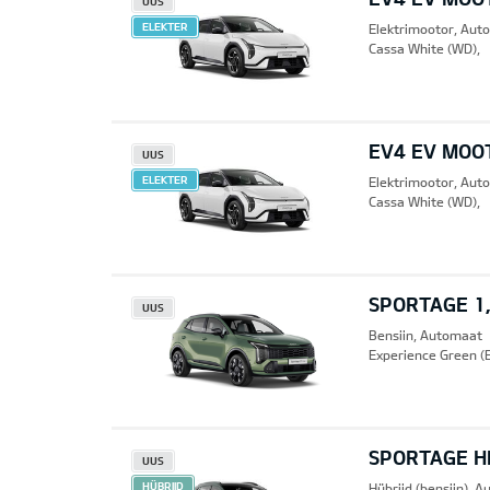
UUS
ELEKTER
Elektrimootor, Aut
Cassa White (WD),
EV4 EV MOO
UUS
ELEKTER
Elektrimootor, Aut
Cassa White (WD),
SPORTAGE 1,
UUS
Bensiin, Automaat
Experience Green (
SPORTAGE HE
UUS
HÜBRIID
Hübriid (bensiin), 