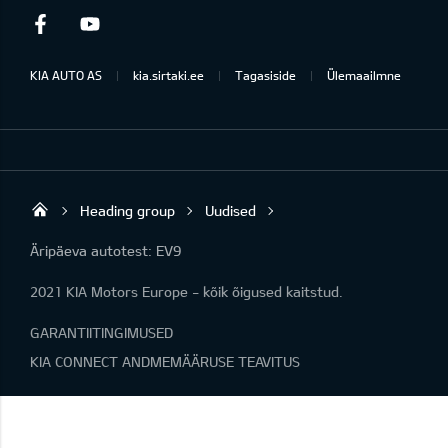
Facebook
Youtube
KIA AUTO AS
kia.sirtaki.ee
Tagasiside
Ülemaailmne
Heading group
Uudised
Sirtaki OÜ
Äripäeva autotest: EV9
2021 KIA Motors Europe - kõik õigused kaitstud.
GARANTIITINGIMUSED
KIA CONNECT ANDMEMÄÄRUSE TEAVITUS