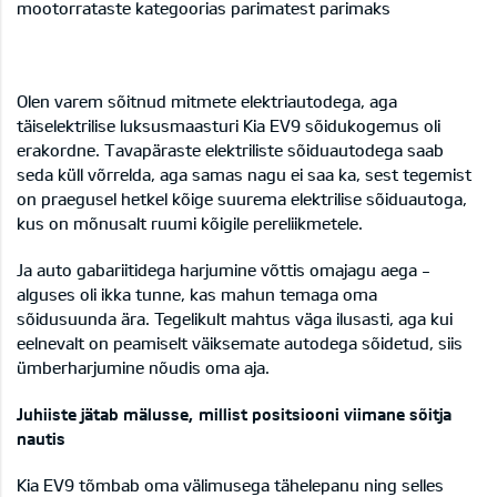
mootorrataste kategoorias parimatest parimaks
Olen varem sõitnud mitmete elektriautodega, aga
täiselektrilise luksusmaasturi Kia EV9 sõidukogemus oli
erakordne. Tavapäraste elektriliste sõiduautodega saab
seda küll võrrelda, aga samas nagu ei saa ka, sest tegemist
on praegusel hetkel kõige suurema elektrilise sõiduautoga,
kus on mõnusalt ruumi kõigile pereliikmetele.
Ja auto gabariitidega harjumine võttis omajagu aega -
alguses oli ikka tunne, kas mahun temaga oma
sõidusuunda ära. Tegelikult mahtus väga ilusasti, aga kui
eelnevalt on peamiselt väiksemate autodega sõidetud, siis
ümberharjumine nõudis oma aja.
Juhiiste jätab mälusse, millist positsiooni viimane sõitja
nautis
Kia EV9 tõmbab oma välimusega tähelepanu ning selles