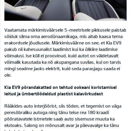
Vaatamata märkimisväärsele 5-meetrisele pikkusele paistab
sõiduk silma oma aerodünaamikaga, mis aitab kaasa tema
erakordsele jõudlusele. Märkimisväärne on see, et Kia EV9
pakub nii kahesuunalist laadimist kui ka ülikiire laadimise
võimalusi. Ise küll ei proovinud, kuid autot on väidetavalt
võimalik kasutada ka nö akupangana suvilas, kui on tarvis
mingi seadme jaoks elektrit, kuid seda parasjagu saada ei
ole.
Kia EV9 põrandakatted on tehtud ookeani koristamisel
leitud ja ümbertöödeldud plastist kalavõrkudest
Rääkides auto interjöörist, siis tõden, et tegemist on väga
peresõbraliku autoga ning tänu teise rea 180 kraadi
pööratavatele istmetele saab auto sisemuse muuta ka
elutoaks. Salong on mõnusalt avar ja päevavalge ka tänu