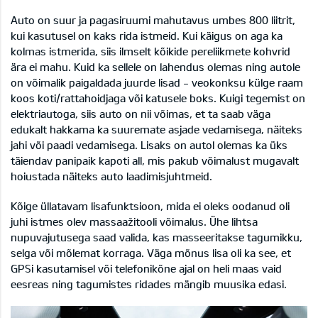
Auto on suur ja pagasiruumi mahutavus umbes 800 liitrit,
kui kasutusel on kaks rida istmeid. Kui käigus on aga ka
kolmas istmerida, siis ilmselt kõikide pereliikmete kohvrid
ära ei mahu. Kuid ka sellele on lahendus olemas ning autole
on võimalik paigaldada juurde lisad - veokonksu külge raam
koos koti/rattahoidjaga või katusele boks. Kuigi tegemist on
elektriautoga, siis auto on nii võimas, et ta saab väga
edukalt hakkama ka suuremate asjade vedamisega, näiteks
jahi või paadi vedamisega. Lisaks on autol olemas ka üks
täiendav panipaik kapoti all, mis pakub võimalust mugavalt
hoiustada näiteks auto laadimisjuhtmeid.
Kõige üllatavam lisafunktsioon, mida ei oleks oodanud oli
juhi istmes olev massaažitooli võimalus. Ühe lihtsa
nupuvajutusega saad valida, kas masseeritakse tagumikku,
selga või mõlemat korraga. Väga mõnus lisa oli ka see, et
GPSi kasutamisel või telefonikõne ajal on heli maas vaid
eesreas ning tagumistes ridades mängib muusika edasi.