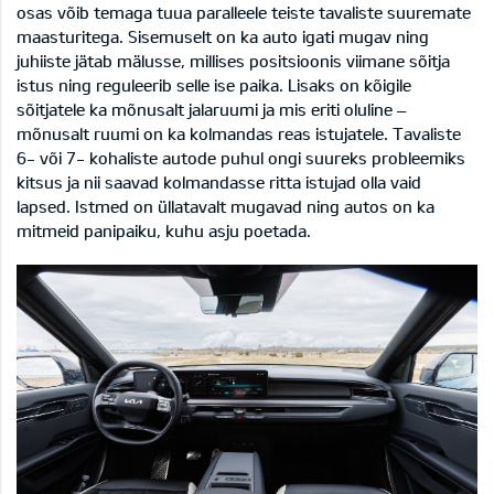
osas võib temaga tuua paralleele teiste tavaliste suuremate
maasturitega. Sisemuselt on ka auto igati mugav ning
juhiiste jätab mälusse, millises positsioonis viimane sõitja
istus ning reguleerib selle ise paika. Lisaks on kõigile
sõitjatele ka mõnusalt jalaruumi ja mis eriti oluline –
mõnusalt ruumi on ka kolmandas reas istujatele. Tavaliste
6- või 7- kohaliste autode puhul ongi suureks probleemiks
kitsus ja nii saavad kolmandasse ritta istujad olla vaid
lapsed. Istmed on üllatavalt mugavad ning autos on ka
mitmeid panipaiku, kuhu asju poetada.