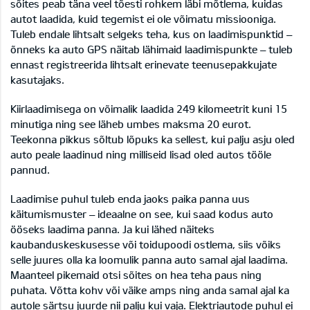
sõites peab täna veel tõesti rohkem läbi mõtlema, kuidas
autot laadida, kuid tegemist ei ole võimatu missiooniga.
Tuleb endale lihtsalt selgeks teha, kus on laadimispunktid –
õnneks ka auto GPS näitab lähimaid laadimispunkte – tuleb
ennast registreerida lihtsalt erinevate teenusepakkujate
kasutajaks.
Kiirlaadimisega on võimalik laadida 249 kilomeetrit kuni 15
minutiga ning see läheb umbes maksma 20 eurot.
Teekonna pikkus sõltub lõpuks ka sellest, kui palju asju oled
auto peale laadinud ning milliseid lisad oled autos tööle
pannud.
Laadimise puhul tuleb enda jaoks paika panna uus
käitumismuster – ideaalne on see, kui saad kodus auto
ööseks laadima panna. Ja kui lähed näiteks
kaubanduskeskusesse või toidupoodi ostlema, siis võiks
selle juures olla ka loomulik panna auto samal ajal laadima.
Maanteel pikemaid otsi sõites on hea teha paus ning
puhata. Võtta kohv või väike amps ning anda samal ajal ka
autole särtsu juurde nii palju kui vaja. Elektriautode puhul ei