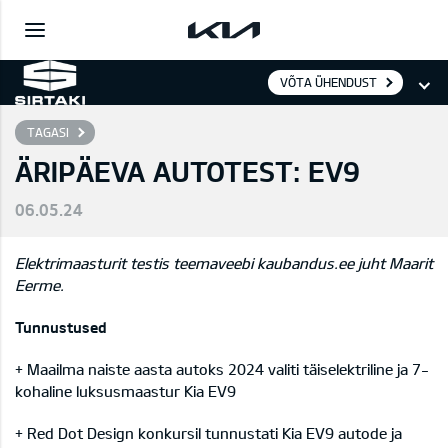
VÕTA ÜHENDUST
TAGASI
ÄRIPÄEVA AUTOTEST: EV9
06.05.24
Elektrimaasturit testis teemaveebi kaubandus.ee juht Maarit
Eerme.
Tunnustused
+ Maailma naiste aasta autoks 2024 valiti täiselektriline ja 7-
kohaline luksusmaastur Kia EV9
+ Red Dot Design konkursil tunnustati Kia EV9 autode ja