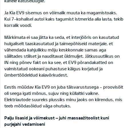
kahele katuseluugile.
Ja Kia EV9 sisemus on võimalik muuta ka magamistoaks.
Kui 7-kohalisel autol kaks tagumist istmerida alla lasta, tekib
korralik voodi.
Märkimata ei saa jätta ka seda, et interjööris on kasutatud
hulgaliselt taaskasutatud ja taimepõhiseid materjale, et
vähendada kahjulikku mõju keskkonnale samas aga
säilitades stiilset ja nauditavat üldmuljet. Jätkusuutlikus on
IN ning põnev fakt on ka see, et EV9 põrandakatted on
valmistatud ookeani puhastuse käigus korjatud ja
ümbertöödeldud kalavõrkudest.
Eestis müüdav Kia EV9 on juba täisvarustusega - proovisõit
oli seega igati mõnus, sujuv ning küllaltki vaikne.
Elektriautode suureks plussiks minu jaoks on kiirendus, mis
teeb möödasõidud väga ohutuks.
Palju lisasid ja võimekust – juhi massaažitoolist kuni
purjejahi vedamiseni