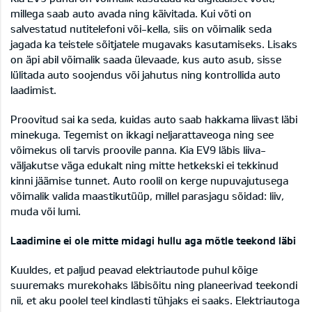
millega saab auto avada ning käivitada. Kui võti on
salvestatud nutitelefoni või-kella, siis on võimalik seda
jagada ka teistele sõitjatele mugavaks kasutamiseks. Lisaks
on äpi abil võimalik saada ülevaade, kus auto asub, sisse
lülitada auto soojendus või jahutus ning kontrollida auto
laadimist.
Proovitud sai ka seda, kuidas auto saab hakkama liivast läbi
minekuga. Tegemist on ikkagi neljarattaveoga ning see
võimekus oli tarvis proovile panna. Kia EV9 läbis liiva-
väljakutse väga edukalt ning mitte hetkekski ei tekkinud
kinni jäämise tunnet. Auto roolil on kerge nupuvajutusega
võimalik valida maastikutüüp, millel parasjagu sõidad: liiv,
muda või lumi.
Laadimine ei ole mitte midagi hullu aga mõtle teekond läbi
Kuuldes, et paljud peavad elektriautode puhul kõige
suuremaks murekohaks läbisõitu ning planeerivad teekondi
nii, et aku poolel teel kindlasti tühjaks ei saaks. Elektriautoga