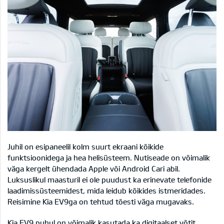
Juhil on esipaneelil kolm suurt ekraani kõikide
funktsioonidega ja hea helisüsteem. Nutiseade on võimalik
väga kergelt ühendada Apple või Android Cari abil.
Luksuslikul maasturil ei ole puudust ka erinevate telefonide
laadimissüsteemidest, mida leidub kõikides istmeridades.
Reisimine Kia EV9ga on tehtud tõesti väga mugavaks.
Kia EV9 puhul on võimalik kasutada ka digitaalset võtit,