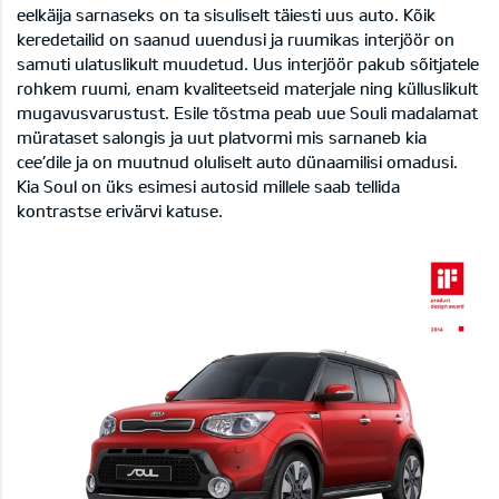
eelkäija sarnaseks on ta sisuliselt täiesti uus auto. Kõik
keredetailid on saanud uuendusi ja ruumikas interjöör on
samuti ulatuslikult muudetud. Uus interjöör pakub sõitjatele
rohkem ruumi, enam kvaliteetseid materjale ning külluslikult
mugavusvarustust. Esile tõstma peab uue Souli madalamat
mürataset salongis ja uut platvormi mis sarnaneb kia
cee’dile ja on muutnud oluliselt auto dünaamilisi omadusi.
Kia Soul on üks esimesi autosid millele saab tellida
kontrastse erivärvi katuse.