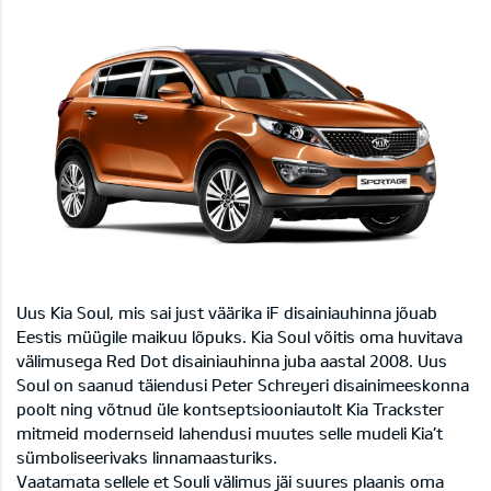
Uus Kia Soul, mis sai just väärika iF disainiauhinna jõuab
Eestis müügile maikuu lõpuks. Kia Soul võitis oma huvitava
välimusega Red Dot disainiauhinna juba aastal 2008. Uus
Soul on saanud täiendusi Peter Schreyeri disainimeeskonna
poolt ning võtnud üle kontseptsiooniautolt Kia Trackster
mitmeid modernseid lahendusi muutes selle mudeli Kia’t
sümboliseerivaks linnamaasturiks.
Vaatamata sellele et Souli välimus jäi suures plaanis oma