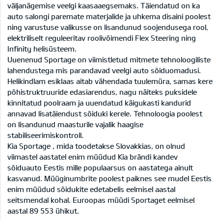
väljanägemise veelgi kaasaaegsemaks. Täiendatud on ka
auto salongi paremate materjalide ja uhkema disaini poolest
ning varustuse valikusse on lisandunud soojendusega rool,
elektriliselt reguleeritav roolivõimendi Flex Steering ning
Infinity helisüsteem.
Uuenenud Sportage on viimistletud mitmete tehnoloogiliste
lahendustega mis parandavad veelgi auto sõiduomadusi.
Helikindlam esiklaas aitab vähendada tuulemüra, samas kere
põhistruktruuride edasiarendus, nagu näiteks puksidele
kinnitatud poolraam ja uuendatud käigukasti kandurid
annavad lisatäiendust sõiduki kerele. Tehnoloogia poolest
on lisandunud maasturile vajalik haagise
stabiliseerimiskontroll.
Kia Sportage , mida toodetakse Slovakkias, on olnud
viimastel aastatel enim müüdud Kia brändi kandev
sõiduauto Eestis mille populaarsus on aastatega ainult
kasvanud. Müüginumbrite poolest paiknes see mudel Eestis
enim müüdud sõidukite edetabelis eelmisel aastal
seitsmendal kohal. Euroopas müüdi Sportaget eelmisel
aastal 89 553 ühikut.