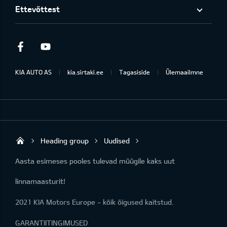
Ettevõttest
Facebook
Youtube
KIA AUTO AS
kia.sirtaki.ee
Tagasiside
Ülemaailmne
Heading group
Uudised
Sirtaki OÜ
Aasta esimeses pooles tulevad müügile kaks uut
linnamaasturit!
2021 KIA Motors Europe - kõik õigused kaitstud.
GARANTIITINGIMUSED