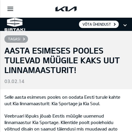
VÕTA ÜHENDUST
TAGASI
AASTA ESIMESES POOLES
TULEVAD MÜÜGILE KAKS UUT
LINNAMAASTURIT!
03.02.14
Selle aasta esimeses pooles on oodata Eesti turule kahte
uut Kia linnamaasturit: Kia Sportage ja Kia Soul.
Veebruari lõpuks jõuab Eestis müügile uuenenud
linnamaastur Kia Sportage. Klientide poolt poolehoidu
võitnud disain on saanud täiendusi mis muudavad auto