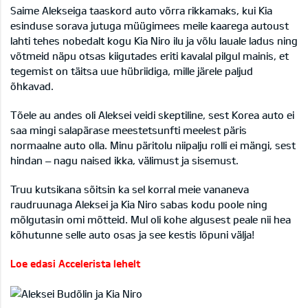
Saime Alekseiga taaskord auto võrra rikkamaks, kui Kia
esinduse sorava jutuga müügimees meile kaarega autoust
lahti tehes nobedalt kogu Kia Niro ilu ja võlu lauale ladus ning
võtmeid näpu otsas kiigutades eriti kavalal pilgul mainis, et
tegemist on täitsa uue hübriidiga, mille järele paljud
õhkavad.
Tõele au andes oli Aleksei veidi skeptiline, sest Korea auto ei
saa mingi salapärase meestetsunfti meelest päris
normaalne auto olla. Minu päritolu niipalju rolli ei mängi, sest
hindan – nagu naised ikka, välimust ja sisemust.
Truu kutsikana sõitsin ka sel korral meie vananeva
raudruunaga Aleksei ja Kia Niro sabas kodu poole ning
mõlgutasin omi mõtteid. Mul oli kohe algusest peale nii hea
kõhutunne selle auto osas ja see kestis lõpuni välja!
Loe edasi Accelerista lehelt