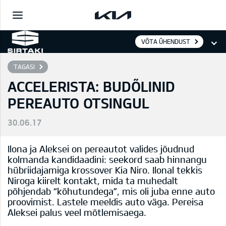
VÕTA ÜHENDUST
TAGASI
ACCELERISTA: BUDÕLINID
PEREAUTO OTSINGUL
30.06.17
Ilona ja Aleksei on pereautot valides jõudnud
kolmanda kandidaadini: seekord saab hinnangu
hübriidajamiga krossover Kia Niro. Ilonal tekkis
Niroga kiirelt kontakt, mida ta muhedalt
põhjendab “kõhutundega”, mis oli juba enne auto
proovimist. Lastele meeldis auto väga. Pereisa
Aleksei palus veel mõtlemisaega.