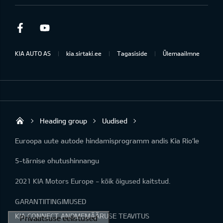
Facebook
Youtube
KIA AUTO AS
kia.sirtaki.ee
Tagasiside
Ülemaailmne
Heading group
Uudised
Sirtaki OÜ
Euroopa uute autode hindamisprogramm andis Kia Rio’le
5-tärnise ohutushinnangu
2021 KIA Motors Europe - kõik õigused kaitstud.
GARANTIITINGIMUSED
KIA CONNECT ANDMEMÄÄRUSE TEAVITUS