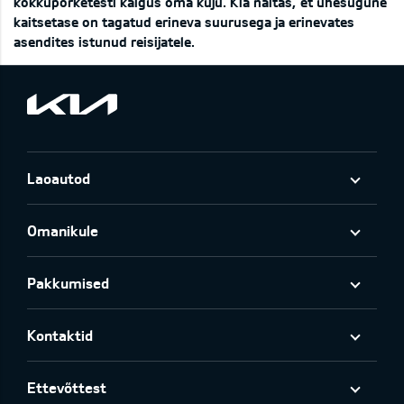
kokkupõrketesti käigus oma kuju. Kia näitas, et ühesugune
kaitsetase on tagatud erineva suurusega ja erinevates
asendites istunud reisijatele.
Laoautod
Omanikule
Pakkumised
Kontaktid
Ettevõttest