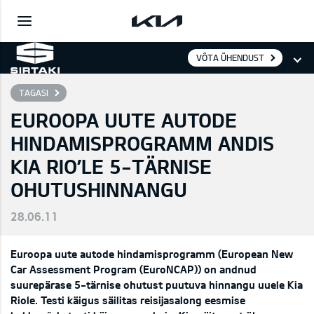
VÕTA ÜHENDUST
TAGASI
EUROOPA UUTE AUTODE
HINDAMISPROGRAMM ANDIS
KIA RIO’LE 5-TÄRNISE
OHUTUSHINNANGU
28.06.11
Euroopa uute autode hindamisprogramm (European New
Car Assessment Program (EuroNCAP)) on andnud
suurepärase 5-tärnise ohutust puutuva hinnangu uuele Kia
Riole. Testi käigus säilitas reisijasalong eesmise