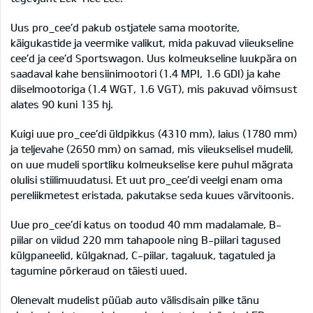
Uus pro_cee’d pakub ostjatele sama mootorite,
käigukastide ja veermike valikut, mida pakuvad viieukseline
cee’d ja cee’d Sportswagon. Uus kolmeukseline luukpära on
saadaval kahe bensiinimootori (1.4 MPI, 1.6 GDI) ja kahe
diiselmootoriga (1.4 WGT, 1.6 VGT), mis pakuvad võimsust
alates 90 kuni 135 hj.
Kuigi uue pro_cee’di üldpikkus (4310 mm), laius (1780 mm)
ja teljevahe (2650 mm) on samad, mis viieukselisel mudelil,
on uue mudeli sportliku kolmeukselise kere puhul mägrata
olulisi stiilimuudatusi. Et uut pro_cee’di veelgi enam oma
pereliikmetest eristada, pakutakse seda kuues värvitoonis.
Uue pro_cee’di katus on toodud 40 mm madalamale, B-
piilar on viidud 220 mm tahapoole ning B-piilari tagused
külgpaneelid, külgaknad, C-piilar, tagaluuk, tagatuled ja
tagumine põrkeraud on täiesti uued.
Olenevalt mudelist püüab auto välisdisain pilke tänu