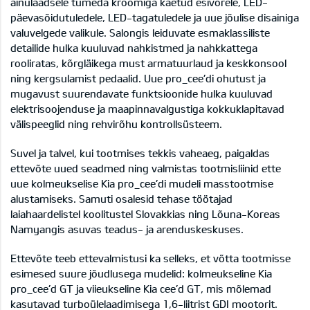
ainulaadsele tumeda kroomiga kaetud esivõrele, LED-
päevasõidutuledele, LED-tagatuledele ja uue jõulise disainiga
valuvelgede valikule. Salongis leiduvate esmaklassiliste
detailide hulka kuuluvad nahkistmed ja nahkkattega
rooliratas, kõrgläikega must armatuurlaud ja keskkonsool
ning kergsulamist pedaalid. Uue pro_cee’di ohutust ja
mugavust suurendavate funktsioonide hulka kuuluvad
elektrisoojenduse ja maapinnavalgustiga kokkuklapitavad
välispeeglid ning rehvirõhu kontrollsüsteem.
Suvel ja talvel, kui tootmises tekkis vaheaeg, paigaldas
ettevõte uued seadmed ning valmistas tootmisliinid ette
uue kolmeukselise Kia pro_cee’di mudeli masstootmise
alustamiseks. Samuti osalesid tehase töötajad
laiahaardelistel koolitustel Slovakkias ning Lõuna-Koreas
Namyangis asuvas teadus- ja arenduskeskuses.
Ettevõte teeb ettevalmistusi ka selleks, et võtta tootmisse
esimesed suure jõudlusega mudelid: kolmeukseline Kia
pro_cee’d GT ja viieukseline Kia cee’d GT, mis mõlemad
kasutavad turboülelaadimisega 1,6-liitrist GDI mootorit.