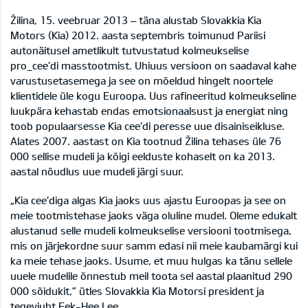
Žilina, 15. veebruar 2013 – täna alustab Slovakkia Kia
Motors (Kia) 2012. aasta septembris toimunud Pariisi
autonäitusel ametlikult tutvustatud kolmeukselise
pro_cee’di masstootmist. Uhiuus versioon on saadaval kahe
varustusetasemega ja see on mõeldud hingelt noortele
klientidele üle kogu Euroopa. Uus rafineeritud kolmeukseline
luukpära kehastab endas emotsionaalsust ja energiat ning
toob populaarsesse Kia cee’di peresse uue disainiseikluse.
Alates 2007. aastast on Kia tootnud Žilina tehases üle 76
000 sellise mudeli ja kõigi eelduste kohaselt on ka 2013.
aastal nõudlus uue mudeli järgi suur.
„Kia cee’diga algas Kia jaoks uus ajastu Euroopas ja see on
meie tootmistehase jaoks väga oluline mudel. Oleme edukalt
alustanud selle mudeli kolmeukselise versiooni tootmisega,
mis on järjekordne suur samm edasi nii meie kaubamärgi kui
ka meie tehase jaoks. Usume, et muu hulgas ka tänu sellele
uuele mudelile õnnestub meil toota sel aastal plaanitud 290
000 sõidukit,” ütles Slovakkia Kia Motorsi president ja
tegevjuht Eek-Hee Lee.