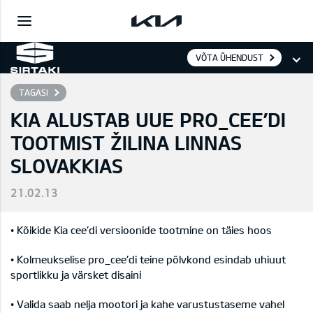
VÕTA ÜHENDUST
TAGASI
KIA ALUSTAB UUE PRO_CEE’DI
TOOTMIST ŽILINA LINNAS
SLOVAKKIAS
21.02.13
• Kõikide Kia cee’di versioonide tootmine on täies hoos
• Kolmeukselise pro_cee’di teine põlvkond esindab uhiuut
sportlikku ja värsket disaini
• Valida saab nelja mootori ja kahe varustustaseme vahel