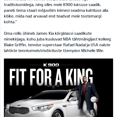
traditsioonidega, ning olles meie K900 luksuse saadik,
paneb tema staari mõjuvõim inimesi seadma kahtluse alla
kõike, mida nad arvavad end teadvat meie tootemargi
kohta.”
Oma rollis ühineb James Kia kõrgklassi saadikute
nimekirjaga, kuhu juba kuuluvad NBA tähtmängijast kolleeg
Blake Griffin, tennise superstaar Rafael Nadal ja USA naiste
lahtiste tennisemeistrivõistluste tšempion Michelle Wie.