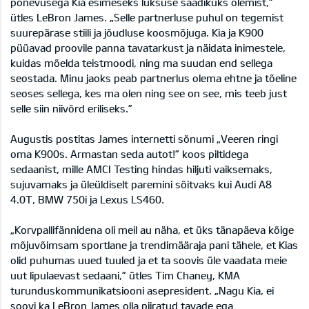
põnevusega Kia esimeseks luksuse saadikuks olemist,”
ütles LeBron James. „Selle partnerluse puhul on tegemist
suurepärase stiili ja jõudluse koosmõjuga. Kia ja K900
püüavad proovile panna tavatarkust ja näidata inimestele,
kuidas mõelda teistmoodi, ning ma suudan end sellega
seostada. Minu jaoks peab partnerlus olema ehtne ja tõeline
seoses sellega, kes ma olen ning see on see, mis teeb just
selle siin niivõrd eriliseks.”
Augustis postitas James internetti sõnumi „Veeren ringi
oma K900s. Armastan seda autot!” koos piltidega
sedaanist, mille AMCI Testing hindas hiljuti vaiksemaks,
sujuvamaks ja üleüldiselt paremini sõitvaks kui Audi A8
4.0T, BMW 750i ja Lexus LS460.
„Korvpallifännidena oli meil au näha, et üks tänapäeva kõige
mõjuvõimsam sportlane ja trendimääraja pani tähele, et Kias
olid puhumas uued tuuled ja et ta soovis üle vaadata meie
uut lipulaevast sedaani,” ütles Tim Chaney, KMA
turunduskommunikatsiooni asepresident. „Nagu Kia, ei
soovi ka LeBron James olla piiratud tavade ega