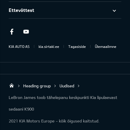
Ettevõttest
Facebook
Youtube
KIA AUTO AS
kia.sirtaki.ee
Tagasiside
Ülemaailmne
Heading group
Uudised
Sirtaki OÜ
LeBron James toob tähelepanu keskpunkti Kia lipulaevast
sedaani K900
2021 KIA Motors Europe - kõik õigused kaitstud.