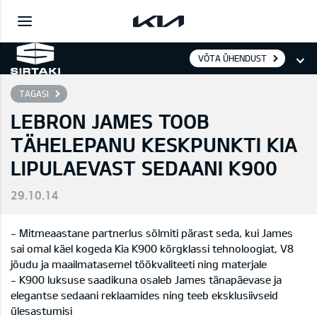
VÕTA ÜHENDUST
TAGASI
LEBRON JAMES TOOB
TÄHELEPANU KESKPUNKTI KIA
LIPULAEVAST SEDAANI K900
29.10.14
- Mitmeaastane partnerlus sõlmiti pärast seda, kui James
sai omal käel kogeda Kia K900 kõrgklassi tehnoloogiat, V8
jõudu ja maailmatasemel töökvaliteeti ning materjale
- K900 luksuse saadikuna osaleb James tänapäevase ja
elegantse sedaani reklaamides ning teeb eksklusiivseid
ülesastumisi