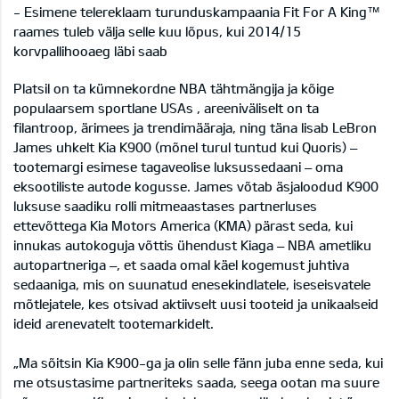
- Esimene telereklaam turunduskampaania Fit For A King™
raames tuleb välja selle kuu lõpus, kui 2014/15
korvpallihooaeg läbi saab
Platsil on ta kümnekordne NBA tähtmängija ja kõige
populaarsem sportlane USAs , areeniväliselt on ta
filantroop, ärimees ja trendimääraja, ning täna lisab LeBron
James uhkelt Kia K900 (mõnel turul tuntud kui Quoris) –
tootemargi esimese tagaveolise luksussedaani – oma
eksootiliste autode kogusse. James võtab äsjaloodud K900
luksuse saadiku rolli mitmeaastases partnerluses
ettevõttega Kia Motors America (KMA) pärast seda, kui
innukas autokoguja võttis ühendust Kiaga – NBA ametliku
autopartneriga –, et saada omal käel kogemust juhtiva
sedaaniga, mis on suunatud enesekindlatele, iseseisvatele
mõtlejatele, kes otsivad aktiivselt uusi tooteid ja unikaalseid
ideid arenevatelt tootemarkidelt.
„Ma sõitsin Kia K900-ga ja olin selle fänn juba enne seda, kui
me otsustasime partneriteks saada, seega ootan ma suure