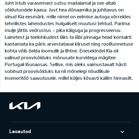
Juht istub varasemast sutsu madalamal ja see aitab
sõidutundele kaasa. Just hea dünaamika ja juhitavus on
olnud Kia eesmärk, mille nimel on eelmise autoga võrreldes
tehnilistes lahendustes hulgaliselt muutusi tehtud. Parima
mulje jättis vedrustus – pika käiguga ja progresseeruv.
Lainetest ja teelohkudest läks ta läbi pinnaga head kontakti
kaotamata ka päris arvestataval kiirusel ning roolitunnetuse
kohta võib öelda loomulik ja lihtne. Enesekindel Kia oli
valinud proovisõiduks mõnusate kurvidega mägitee
Portugali lõunaosas. Sellise, mis oleks vaimustavalt hästi
sobinud proovisõiduks ka nii mõnelegi nõudlikule
inseneritöö saavutusele, millel küljes kõvasti kallim hinnasilt.
Laoautod