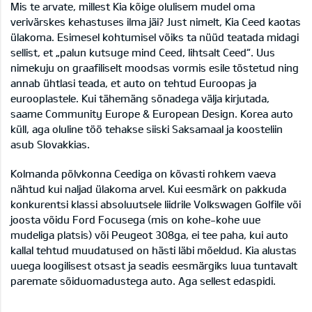
Mis te arvate, millest Kia kõige olulisem mudel oma
verivärskes kehastuses ilma jäi? Just nimelt, Kia Ceed kaotas
ülakoma. Esimesel kohtumisel võiks ta nüüd teatada midagi
sellist, et „palun kutsuge mind Ceed, lihtsalt Ceed“. Uus
nimekuju on graafiliselt moodsas vormis esile tõstetud ning
annab ühtlasi teada, et auto on tehtud Euroopas ja
eurooplastele. Kui tähemäng sõnadega välja kirjutada,
saame Community Europe & European Design. Korea auto
küll, aga oluline töö tehakse siiski Saksamaal ja koosteliin
asub Slovakkias.
Kolmanda põlvkonna Ceediga on kõvasti rohkem vaeva
nähtud kui naljad ülakoma arvel. Kui eesmärk on pakkuda
konkurentsi klassi absoluutsele liidrile Volkswagen Golfile või
joosta võidu Ford Focusega (mis on kohe-kohe uue
mudeliga platsis) või Peugeot 308ga, ei tee paha, kui auto
kallal tehtud muudatused on hästi läbi mõeldud. Kia alustas
uuega loogilisest otsast ja seadis eesmärgiks luua tuntavalt
paremate sõiduomadustega auto. Aga sellest edaspidi.