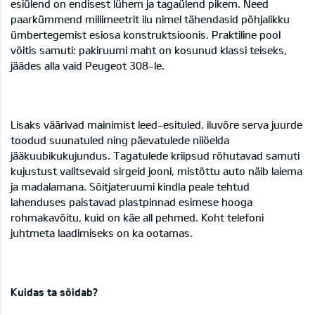
esiülend on endisest lühem ja tagaülend pikem. Need
paarkümmend millimeetrit ilu nimel tähendasid põhjalikku
ümbertegemist esiosa konstruktsioonis. Praktiline pool
võitis samuti: pakiruumi maht on kosunud klassi teiseks,
jäädes alla vaid Peugeot 308-le.
Lisaks väärivad mainimist leed-esituled, iluvõre serva juurde
toodud suunatuled ning päevatulede niiöelda
jääkuubikukujundus. Tagatulede kriipsud rõhutavad samuti
kujustust valitsevaid sirgeid jooni, mistõttu auto näib laiema
ja madalamana. Sõitjateruumi kindla peale tehtud
lahenduses paistavad plastpinnad esimese hooga
rohmakavõitu, kuid on käe all pehmed. Koht telefoni
juhtmeta laadimiseks on ka ootamas.
Kuidas ta sõidab?