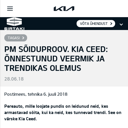
VÕTA ÜHENDUST
TAGASI
PM SÕIDUPROOV. KIA CEED:
ÕNNESTUNUD VEERMIK JA
TRENDIKAS OLEMUS
28.06.18
Postimees, tehnika 6. juuli 2018
Pereauto, mille loojate pundis on leidunud neid, kes
armastavad sõita, kui ka neid, kes tunnevad trendi. See on
värske Kia Ceed.