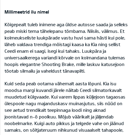
Millimeetrid ilu nimel
Kõigepealt tuleb inimene aga üldse autosse saada ja selleks
peab miski tema tähelepanu tõmbama. Niisiis, välimus. Et
kolmeukseliste luukpärade vastu huvi sama hästi kui pole,
läheb valdava trendiga mõistagi kaasa ka Kia ning sellist
Ceedi enam ei saagi, isegi kui tahaks. Luukpära ja
universaalkerega variandi kõrvale on kolmandana tulemas
hoopis elegantne Shooting Brake, mille laskuv katusejoon
tõotab silmailu ja vaheldust tänavapilti.
Kuid seda peab ootama vähemalt aasta lõpuni. Kia isu
moodsa margi kuvandi järele näitab Ceedi silmatorkavalt
muudetud külgvaade. Kui varem lippas küljejoon tagaosas
ülespoole nagu majanduskasv muinasjutus, siis nüüd on
see aetud trendikalt teepinnaga loodi ning aknad
joonistavad n-ö poolkuu. Mõjub väärikalt ja jäljendab
noobelmarke. Kuigi auto pikkus ja telgede vahe on jäänud
samaks, on sõitjateruum nihkunud visuaalselt tahapoole,