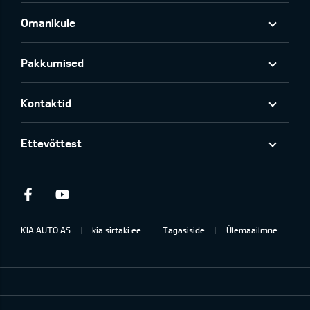
Omanikule
Pakkumised
Kontaktid
Ettevõttest
Facebook
Youtube
KIA AUTO AS
kia.sirtaki.ee
Tagasiside
Ülemaailmne