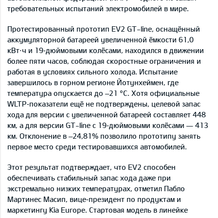
требовательных испытаний электромобилей в мире.
Протестированный прототип EV2 GT-line, оснащённый
аккумуляторной батареей увеличенной ёмкости 61,0
кВт⋅ч и 19‑дюймовыми колёсами, находился в движении
более пяти часов, соблюдая скоростные ограничения и
работая в условиях сильного холода. Испытание
завершилось в горном регионе Йотунхеймен, где
температура опускается до –21 °C. Хотя официальные
WLTP‑показатели ещё не подтверждены, целевой запас
хода для версии с увеличенной батареей составляет 448
км, а для версии GT-line с 19‑дюймовыми колёсами — 413
км. Отклонение в –24,81% позволило прототипу занять
первое место среди тестировавшихся автомобилей.
Этот результат подтверждает, что EV2 способен
обеспечивать стабильный запас хода даже при
экстремально низких температурах, отметил Пабло
Мартинес Масип, вице‑президент по продуктам и
маркетингу Kia Europe. Стартовая модель в линейке