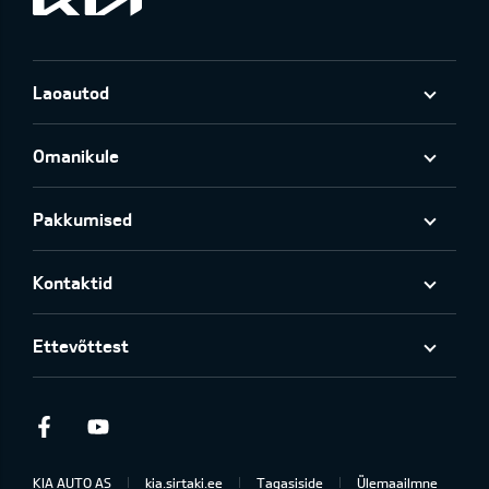
Laoautod
Omanikule
Pakkumised
Kontaktid
Ettevõttest
Facebook
Youtube
KIA AUTO AS
kia.sirtaki.ee
Tagasiside
Ülemaailmne