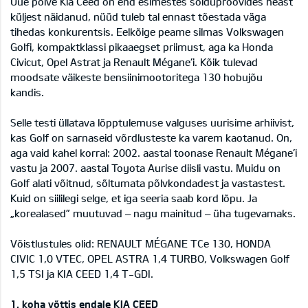
Uue põlve Kia Ceed on end esimestes sõiduproovides heast
küljest näidanud, nüüd tuleb tal ennast tõestada väga
tihedas konkurentsis. Eelkõige peame silmas Volkswagen
Golfi, kompaktklassi pikaaegset priimust, aga ka Honda
Civicut, Opel Astrat ja Renault Mégane’i. Kõik tulevad
moodsate väikeste bensiinimootoritega 130 hobujõu
kandis.
Selle testi üllatava lõpptulemuse valguses uurisime arhiivist,
kas Golf on sarnaseid võrdlusteste ka varem kaotanud. On,
aga vaid kahel korral: 2002. aastal toonase Renault Mégane’i
vastu ja 2007. aastal Toyota Aurise diisli vastu. Muidu on
Golf alati võitnud, sõltumata põlvkondadest ja vastastest.
Kuid on siililegi selge, et iga seeria saab kord lõpu. Ja
„korealased” muutuvad – nagu mainitud – üha tugevamaks.
Võistlustules olid: RENAULT MÉGANE TCe 130, HONDA
CIVIC 1,0 VTEC, OPEL ASTRA 1,4 TURBO, Volkswagen Golf
1,5 TSI ja KIA CEED 1,4 T-GDI.
1. koha võttis endale KIA CEED