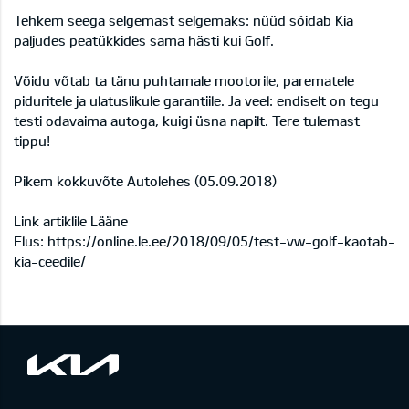
Tehkem seega selgemast selgemaks: nüüd sõidab Kia
paljudes peatükkides sama hästi kui Golf.
Võidu võtab ta tänu puhtamale mootorile, parematele
piduritele ja ulatuslikule garantiile. Ja veel: endiselt on tegu
testi odavaima autoga, kuigi üsna napilt. Tere tulemast
tippu!
Pikem kokkuvõte Autolehes (05.09.2018)
Link artiklile Lääne
Elus:
https://online.le.ee/2018/09/05/test-vw-golf-kaotab-
kia-ceedile/