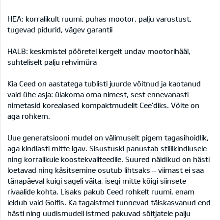
HEA: korralikult ruumi, puhas mootor, palju varustust,
tugevad pidurid, vägev garantii
HALB: keskmistel pööretel kergelt undav mootorihääl,
suhteliselt palju rehvimüra
Kia Ceed on aastatega tublisti juurde võitnud ja kaotanud
vaid ühe asja: ülakoma oma nimest, sest ennevanasti
nimetasid korealased kompaktmudelit Cee’diks. Võite on
aga rohkem.
Uue generatsiooni mudel on välimuselt pigem tagasihoidlik,
aga kindlasti mitte igav. Sisustuski panustab stiilikindlusele
ning korralikule koostekvaliteedile. Suured näidikud on hästi
loetavad ning käsitsemine osutub lihtsaks – viimast ei saa
tänapäeval kuigi sageli väita, isegi mitte kõigi siinsete
rivaalide kohta. Lisaks pakub Ceed rohkelt ruumi, enam
leidub vaid Golfis. Ka tagaistmel tunnevad täiskasvanud end
hästi ning uudismudeli istmed pakuvad sõitjatele palju