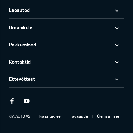
Laoautod
Omanikule
Pakkumised
Kontaktid
Ettevõttest
Facebook
Youtube
KIA AUTO AS
kia.sirtaki.ee
Tagasiside
Ülemaailmne