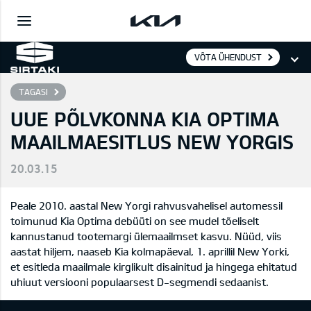
VÕTA ÜHENDUST
TAGASI
UUE PÕLVKONNA KIA OPTIMA
MAAILMAESITLUS NEW YORGIS
20.03.15
Peale 2010. aastal New Yorgi rahvusvahelisel automessil
toimunud Kia Optima debüüti on see mudel tõeliselt
kannustanud tootemargi ülemaailmset kasvu. Nüüd, viis
aastat hiljem, naaseb Kia kolmapäeval, 1. aprillil New Yorki,
et esitleda maailmale kirglikult disainitud ja hingega ehitatud
uhiuut versiooni populaarsest D-segmendi sedaanist.