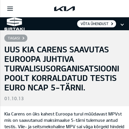
VÕTA ÜHENDUST
TAGASI
UUS KIA CARENS SAAVUTAS
EUROOPA JUHTIVA
TURVALISUSORGANISATSIOONI
POOLT KORRALDATUD TESTIS
EURO NCAP 5-TÄRNI.
01.10.13
Kia Carens on üks kahest Euroopa turul müüdavast MPVst
mis on saavutanud maksimaalse 5-tärni tulemuse antud
testis. Viie- ja seitsmekohaline MPV sai väga kõrgeid hindeid