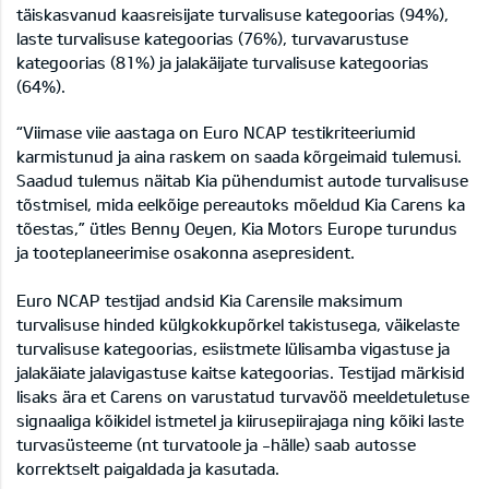
täiskasvanud kaasreisijate turvalisuse kategoorias (94%),
laste turvalisuse kategoorias (76%), turvavarustuse
kategoorias (81%) ja jalakäijate turvalisuse kategoorias
(64%).
“Viimase viie aastaga on Euro NCAP testikriteeriumid
karmistunud ja aina raskem on saada kõrgeimaid tulemusi.
Saadud tulemus näitab Kia pühendumist autode turvalisuse
tõstmisel, mida eelkõige pereautoks mõeldud Kia Carens ka
tõestas,” ütles Benny Oeyen, Kia Motors Europe turundus
ja tooteplaneerimise osakonna asepresident.
Euro NCAP testijad andsid Kia Carensile maksimum
turvalisuse hinded külgkokkupõrkel takistusega, väikelaste
turvalisuse kategoorias, esiistmete lülisamba vigastuse ja
jalakäiate jalavigastuse kaitse kategoorias. Testijad märkisid
lisaks ära et Carens on varustatud turvavöö meeldetuletuse
signaaliga kõikidel istmetel ja kiirusepiirajaga ning kõiki laste
turvasüsteeme (nt turvatoole ja -hälle) saab autosse
korrektselt paigaldada ja kasutada.