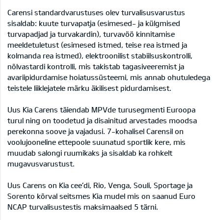
Carensi standardvarustuses olev turvalisusvarustus
sisaldab: kuute turvapatja (esimesed- ja külgmised
turvapadjad ja turvakardin), turvavöö kinnitamise
meeldetuletust (esimesed istmed, teise rea istmed ja
kolmanda rea istmed), elektroonilist stabiilsuskontrolli,
nõlvastardi kontrolli, mis takistab tagasiveeremist ja
avariipidurdamise hoiatussüsteemi, mis annab ohutuledega
teistele liiklejatele märku äkilisest pidurdamisest.
Uus Kia Carens täiendab MPVde turusegmenti Euroopa
turul ning on toodetud ja disainitud arvestades moodsa
perekonna soove ja vajadusi. 7-kohalisel Carensil on
voolujooneline ettepoole suunatud sportlik kere, mis
muudab salongi ruumikaks ja sisaldab ka rohkelt
mugavusvarustust.
Uus Carens on Kia cee’di, Rio, Venga, Souli, Sportage ja
Sorento kõrval seitsmes Kia mudel mis on saanud Euro
NCAP turvalisustestis maksimaalsed 5 tärni.