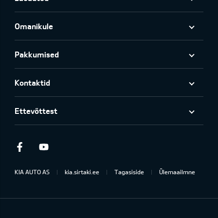
Omanikule
Pakkumised
Kontaktid
Ettevõttest
Facebook
Youtube
KIA AUTO AS
kia.sirtaki.ee
Tagasiside
Ülemaailmne