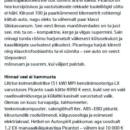
hea kursipüsivus ja vastutulevate rekkade tuulelöögid sõitu
ei häiri. Kiirusel 100 ja paarkümmend kilomeetrit rohkemgi
käitub auto, nagu oleks ta vähemalt paar klassi
täiskasvanum. See-eest linnas manööverdades on ta just
see, mis ta on – kompaktne, kerge ja vilgas supermini. Sain
minagi tunda rõõmu harjumatult väikesest kütusekulust ja
kaasliiklejate uurivatest pilkudest. Picantoga harjub kiiresti
ning klaustrofoobiaohtu ta ei sünnita – see auto on seest
tõepoolest
mõnusam ja suurem, kui väljast paistab.
Hinnad veel ei hammusta
Liitrise kolmesilindrilise (51 kW) MPI bensiinimootoriga LX
varustuses Picanto saab kätte 8990 € eest, kuid see on vaid
raadiovalmidusega ja küllaltki kasinalt varustatud valik.
Olemas on kuus turvapatja, tahhomeeter,
teekonnakompuuter, salongiõhufi lter, ABS-EBD pidurid,
kiirustundlik roolivõimendi, käigusoovitaja ja esimesed
elektriaknad. Hetkel on Autospirit pakkumas aga soodsalt
1,2 EX manuaalkäigukastiga Picantot – vähem kui 10 000 €