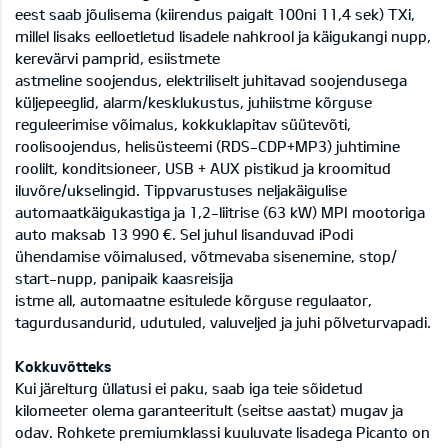
eest saab jõulisema (kiirendus paigalt 100ni 11,4 sek) TXi,
millel lisaks eelloetletud lisadele nahkrool ja käigukangi nupp,
kerevärvi pamprid, esiistmete
astmeline soojendus, elektriliselt juhitavad soojendusega
küljepeeglid, alarm/kesklukustus, juhiistme kõrguse
reguleerimise võimalus, kokkuklapitav süütevõti,
roolisoojendus, helisüsteemi (RDS-CDP+MP3) juhtimine
roolilt, konditsioneer, USB + AUX pistikud ja kroomitud
iluvõre/ukselingid. Tippvarustuses neljakäigulise
automaatkäigukastiga ja 1,2-liitrise (63 kW) MPI mootoriga
auto maksab 13 990 €. Sel juhul lisanduvad iPodi
ühendamise võimalused, võtmevaba sisenemine, stop/
start-nupp, panipaik kaasreisija
istme all, automaatne esitulede kõrguse regulaator,
tagurdusandurid, udutuled, valuveljed ja juhi põlveturvapadi.
Kokkuvõtteks
Kui järelturg üllatusi ei paku, saab iga teie sõidetud
kilomeeter olema garanteeritult (seitse aastat) mugav ja
odav. Rohkete premiumklassi kuuluvate lisadega Picanto on