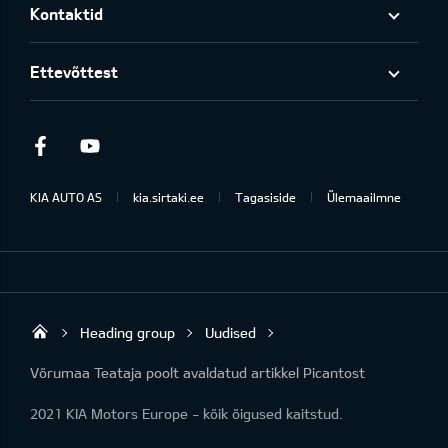
Kontaktid
Ettevõttest
Facebook
Youtube
KIA AUTO AS
kia.sirtaki.ee
Tagasiside
Ülemaailmne
Heading group
Uudised
Sirtaki OÜ
Võrumaa Teataja poolt avaldatud artikkel Picantost
2021 KIA Motors Europe - kõik õigused kaitstud.