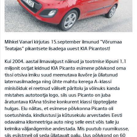
Mihkel Vanari kirjutas 15.september ilmunud "Võrumaa
Teatajas" pikantsete lisadega uuest KIA Picantost!
Kui 2004. aastal ilmavalgust näinud ja tootmise lõpuni 1,1
miljonit ostjat leidnud KIA Picanto esimene põlvkond oma
tissi otsiva imiku suud meenutava iluvõre ja üllatunud
laternasilmadega ning ühte mahtu kerega A-klassi
minisõiduk ei reetnud väliselt päritolu ja võinuks kanda
mistahes autotootja logo, siis uus Picanto on juba
äratuntava KIAna tõsine konkurent klassi tipptegijate
hulgas. Elu näitas, et esimese põlvkonna Picanto oli
soetushinda, kindlustusi ja kütusekulu arvestades Eesti
odavaima kilomeetriga auto ning selle eest võis talle ju
kelmika väljanägemise andestada. Mis puutub ruumikusse,
siis esiistmeil oli seda üllatavalt palju. Uus põlvkond on 60