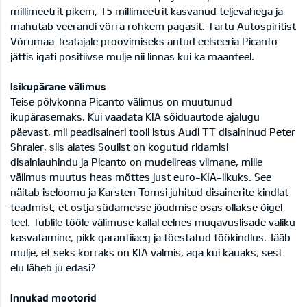
millimeetrit pikem, 15 millimeetrit kasvanud teljevahega ja
mahutab veerandi võrra rohkem pagasit. Tartu Autospiritist
Võrumaa Teatajale proovimiseks antud eelseeria Picanto
jättis igati positiivse mulje nii linnas kui ka maanteel.
Isikupärane välimus
Teise põlvkonna Picanto välimus on muutunud
ikupärasemaks. Kui vaadata KIA sõiduautode ajalugu
päevast, mil peadisaineri tooli istus Audi TT disaininud Peter
Shraier, siis alates Soulist on kogutud ridamisi
disainiauhindu ja Picanto on mudelireas viimane, mille
välimus muutus heas mõttes just euro-KIA-likuks. See
näitab iseloomu ja Karsten Tomsi juhitud disainerite kindlat
teadmist, et ostja südamesse jõudmise osas ollakse õigel
teel. Tublile tööle välimuse kallal eelnes mugavuslisade valiku
kasvatamine, pikk garantiiaeg ja tõestatud töökindlus. Jääb
mulje, et seks korraks on KIA valmis, aga kui kauaks, sest
elu läheb ju edasi?
Innukad mootorid