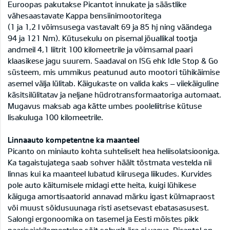
Euroopas pakutakse Picantot innukate ja säästlike
vähesaastavate Kappa bensiinimootoritega
(1 ja 1,2 l võimsusega vastavalt 69 ja 85 hj ning väändega
94 ja 121 Nm). Kütusekulu on pisemal jõuallikal tootja
andmeil 4,1 liitrit 100 kilomeetrile ja võimsamal paari
klaasikese jagu suurem. Saadaval on ISG ehk Idle Stop & Go
süsteem, mis ummikus peatunud auto mootori tühikäimise
asemel välja lülitab. Käigukaste on valida kaks – viiekäiguline
käsitsilülitatav ja neljane hüdrotransformaatoriga automaat.
Mugavus maksab aga kätte umbes pooleliitrise kütuse
lisakuluga 100 kilomeetrile.
Linnaauto kompetentne ka maanteel
Picanto on miniauto kohta suhteliselt hea heliisolatsiooniga.
Ka tagaistujatega saab sohver häält tõstmata vestelda nii
linnas kui ka maanteel lubatud kiirusega liikudes. Kurvides
pole auto käitumisele midagi ette heita, kuigi lühikese
käiguga amortisaatorid annavad märku igast külmapraost
või muust sõidusuunaga risti asetsevast ebatasasusest.
Salongi ergonoomika on tasemel ja Eesti mõistes pikk
paarisajakilomeetrine sõit sohvrit ära ei vaeva. Picantol on