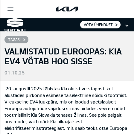
VÕTA ÜHENDUST
TAGASI
VALMISTATUD EUROOPAS: KIA
EV4 VÕTAB HOO SISSE
01.10.25
20. augustil 2025 tähistas Kia olulist verstaposti kui
alustades piirkonna esimese täiselektrilise sõiduki tootmist.
Viieukseline EV4 luukpära, mis on loodud spetsiaalselt
Euroopa autojuhtide vajadusi silmas pidades, veereb nüüd
tootmisliinilt Kia Slovakia tehases Žilinas. See pole pelgalt
uus mudel, vaid märk Kia pikaajalisest
elektrifitseerimisstrateegiast, mis saab teoks otse Euroopa