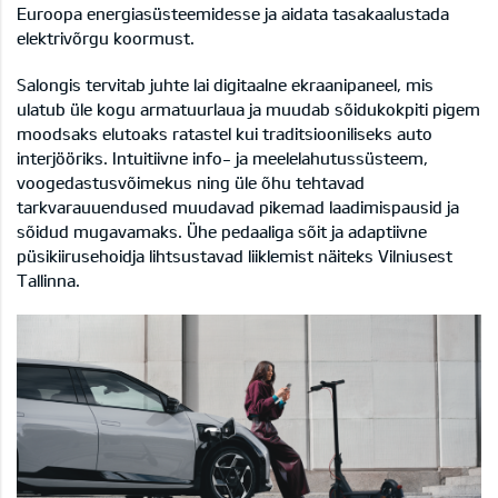
Euroopa energiasüsteemidesse ja aidata tasakaalustada
elektrivõrgu koormust.
Salongis tervitab juhte lai digitaalne ekraanipaneel, mis
ulatub üle kogu armatuurlaua ja muudab sõidukokpiti pigem
moodsaks elutoaks ratastel kui traditsiooniliseks auto
interjööriks. Intuitiivne info- ja meelelahutussüsteem,
voogedastusvõimekus ning üle õhu tehtavad
tarkvarauuendused muudavad pikemad laadimispausid ja
sõidud mugavamaks. Ühe pedaaliga sõit ja adaptiivne
püsikiirusehoidja lihtsustavad liiklemist näiteks Vilniusest
Tallinna.