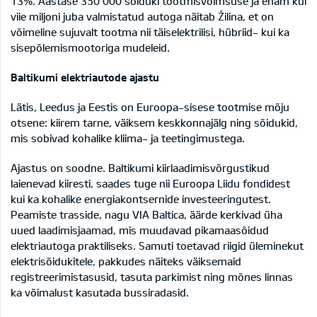
13%. Aastase 350 000 sõiduki tootmisvõimsuse ja enam kui
viie miljoni juba valmistatud autoga näitab Žilina, et on
võimeline sujuvalt tootma nii täiselektrilisi, hübriid- kui ka
sisepõlemismootoriga mudeleid.
Baltikumi elektriautode ajastu
Lätis, Leedus ja Eestis on Euroopa-sisese tootmise mõju
otsene: kiirem tarne, väiksem keskkonnajälg ning sõidukid,
mis sobivad kohalike kliima- ja teetingimustega.
Ajastus on soodne. Baltikumi kiirlaadimisvõrgustikud
laienevad kiiresti, saades tuge nii Euroopa Liidu fondidest
kui ka kohalike energiakontsernide investeeringutest.
Peamiste trasside, nagu VIA Baltica, äärde kerkivad üha
uued laadimisjaamad, mis muudavad pikamaasõidud
elektriautoga praktiliseks. Samuti toetavad riigid üleminekut
elektrisõidukitele, pakkudes näiteks väiksemaid
registreerimistasusid, tasuta parkimist ning mõnes linnas
ka võimalust kasutada bussiradasid.