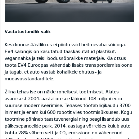
Vastutustundlik valik
Keskkonnasäästlikkus ei piirdu vaid heitmevaba sõiduga.
EV4 salongis on kasutatud taaskasutatud plastikut,
vegannahka ja teisi loodussõbralikke materjale. Kia otsus
toota EV4 Euroopas vähendab lisaks transpordiemissioone
ja tagab, et auto vastab kohalikele ohutus- ja
mugavusstandarditele.
Žilina tehas ise on näide rohelisest tootmisest. Alates
avamisest 2004. aastal on see läbinud 108 miljoni euro
suuruse moderniseerimise. Tehases töötab ligikaudu 3700
inimest ja enam kui 600 robotit viies tootmisüksuses. Kogu
tootmine põhineb taastuvenergial ning peagi lisandub uus
päikesepaneelide park. 2014. aastaga võrreldes kulub auto
kohta 28% vähem vett ja CO₂ emissioon on vähenenud