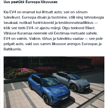
Uus peatükk Euroopa liikuvuses
Kia EV4 on enamat kui lihtsalt auto; see on sõnum
tulevikust. Euroopa disain ja tootmine, stiili ning tehnoloogia
tasakaal, nutikad funktsioonid ja keskkonnateadlikkus —
kõik see teeb EV4-st ajastu märgi. Olgu teekond Riiast
Vilniuse Kuramaa neemele või Eestimaa metsade vahele,
EV4 on valmis. Vaikne, tõhus ja tulevikku vaatav — see pole
pelgalt auto, vaid uus samm liikuvuse arengus Euroopas ja
Baltikumis.