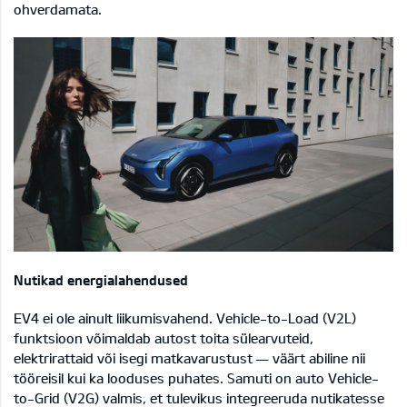
ohverdamata.
Nutikad energia­lahendused
EV4 ei ole ainult liikumisvahend. Vehicle-to-Load (V2L)
funktsioon võimaldab autost toita sülearvuteid,
elektrirattaid või isegi matkavarustust — väärt abiline nii
tööreisil kui ka looduses puhates. Samuti on auto Vehicle-
to-Grid (V2G) valmis, et tulevikus integreeruda nutikatesse