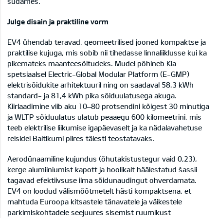
südames.
Julge disain ja praktiline vorm
EV4 ühendab teravad, geomeetrilised jooned kompaktse ja
praktilise kujuga, mis sobib nii tihedasse linnaliiklusse kui ka
pikemateks maanteesõitudeks. Mudel põhineb Kia
spetsiaalsel Electric-Global Modular Platform (E-GMP)
elektrisõidukite arhitektuuril ning on saadaval 58,3 kWh
standard- ja 81,4 kWh pika sõiduulatusega akuga.
Kiirlaadimine viib aku 10–80 protsendini kõigest 30 minutiga
ja WLTP sõiduulatus ulatub peaaegu 600 kilomeetrini, mis
teeb elektrilise liikumise igapäevaselt ja ka nädalavahetuse
reisidel Baltikumi piires täiesti teostatavaks.
Aerodünaamiline kujundus (õhutakistustegur vaid 0,23),
kerge alumiiniumist kapott ja hoolikalt häälestatud šassii
tagavad efektiivsuse ilma sõidunaudingut ohverdamata.
EV4 on loodud välismõõtmetelt hästi kompaktsena, et
mahtuda Euroopa kitsastele tänavatele ja väikestele
parkimiskohtadele seejuures sisemist ruumikust