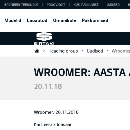
BRONEERI TEENINDUS
PROOVISÕIT
KÜSI PAKKUMIST
UUDISED
B
Mudelid
Laoautod
Omanikule
Pakkumised
Heading group
Uudised
Wroomer:
Sirtaki OÜ
WROOMER: AASTA 
20.11.18
Wroomer, 20.11.2018
Karl-eesrik Idasaar