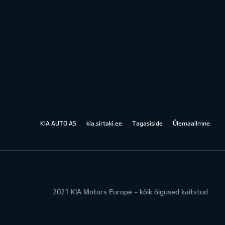
KIA AUTO AS
kia.sirtaki.ee
Tagasiside
Ülemaailmne
2021 KIA Motors Europe - kõik õigused kaitstud.