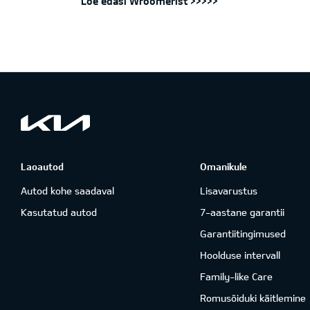
Loe edasi Wroomerist >>>>>
Laoautod
Omanikule
Autod kohe saadaval
Lisavarustus
Kasutatud autod
7-aastane garantii
Garantiitingimused
Hoolduse intervall
Family-like Care
Romusõiduki käitlemine