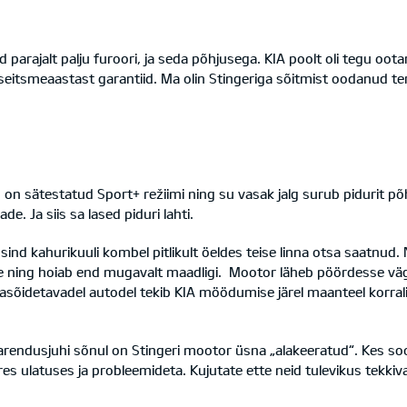
d parajalt palju furoori, ja seda põhjusega. KIA poolt oli tegu oot
 seitsmeaastast garantiid. Ma olin Stingeriga sõitmist oodanud t
uto on sätestatud Sport+ režiimi ning su vasak jalg surub pidurit p
e. Ja siis sa lased piduri lahti.
) sind kahurikuuli kombel pitlikult öeldes teise linna otsa saatn
lsuse ning hoiab end mugavalt maadligi. Mootor läheb pöördesse v
ödasõidetavadel autodel tekib KIA möödumise järel maanteel korral
arendusjuhi sõnul on Stingeri mootor üsna „alakeeratud“. Kes s
es ulatuses ja probleemideta. Kujutate ette neid tulevikus tekkiv