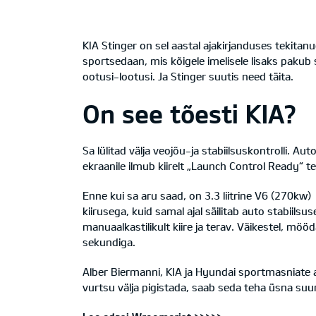
KIA Stinger on sel aastal ajakirjanduses tekitanu
sportsedaan, mis kõigele imelisele lisaks pakub
ootusi-lootusi. Ja Stinger suutis need täita.
On see tõesti KIA?
Sa lülitad välja veojõu-ja stabiilsuskontrolli. A
ekraanile ilmub kiirelt „Launch Control Ready“ tead
Enne kui sa aru saad, on 3.3 liitrine V6 (270kw
kiirusega, kuid samal ajal säilitab auto stabii
manuaalkastilikult kiire ja terav. Väikestel, mö
sekundiga.
Alber Biermanni, KIA ja Hyundai sportmasniate 
vurtsu välja pigistada, saab seda teha üsna suur