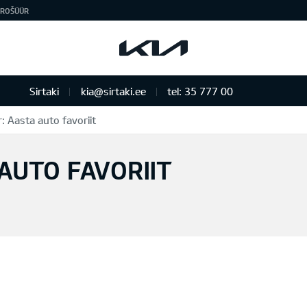
ROŠÜÜR
Sirtaki
kia@sirtaki.ee
tel: 35 777 00
 Aasta auto favoriit
AUTO FAVORIIT