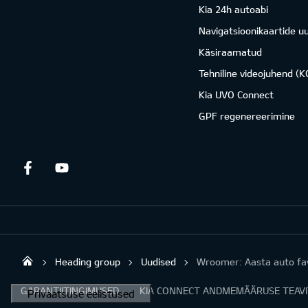
Kia 24h autoabi
Navigatsioonikaartide u
Käsiraamatud
Tehniline videojuhend (
Kia UVO Connect
GPF regenereerimine
Facebook
Youtube
Heading group
Uudised
Wroomer: Aasta auto fav
Sirtaki OÜ
GARANTIITINGIMUSED
KIA CONNECT ANDMEMÄÄRUSE TEAV