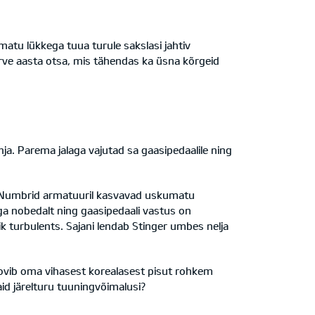
amatu lükkega tuua turule sakslasi jahtiv
erve aasta otsa, mis tähendas ka üsna kõrgeid
õhja. Parema jalaga vajutad sa gaasipedaalile ning
ud. Numbrid armatuuril kasvavad uskumatu
äga nobedalt ning gaasipedaali vastus on
ik turbulents. Sajani lendab Stinger umbes nelja
oovib oma vihasest korealasest pisut rohkem
aid järelturu tuuningvõimalusi?