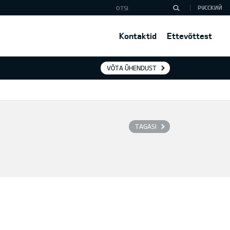
РУССКИЙ
Kontaktid
Ettevõttest
VÕTA ÜHENDUST
TAGASI