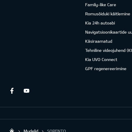
Family-like Care
Romusõiduki käitlemine
Kia 24h autoabi
Navigatsioonikaartide u
Käsiraamatud
Tehniline videojuhend (
Kia UVO Connect
GPF regenereerimine
Facebook
Youtube
Mudelid
SORENTO