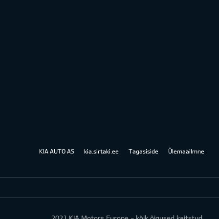
KIA AUTO AS
kia.sirtaki.ee
Tagasiside
Ülemaailmne
2021 KIA Motors Europe - kõik õigused kaitstud.