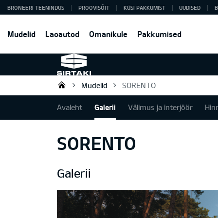
BRONEERI TEENINDUS
PROOVISÕIT
KÜSI PAKKUMIST
UUDISED
B
Mudelid
Laoautod
Omanikule
Pakkumised
Mudelid
SORENTO
Sirtaki OÜ
Avaleht
Galerii
Välimus ja interjöör
Hin
SORENTO
Galerii