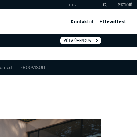
РУССКИЙ
Kontaktid
Ettevõttest
VÕTA ÜHENDUST
andmed
PROOVISÕIT