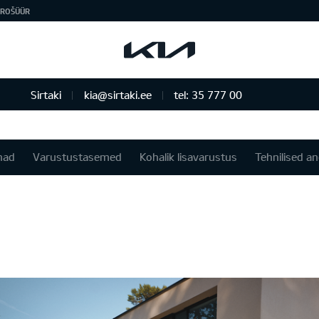
ROŠÜÜR
Sirtaki
kia@sirtaki.ee
tel: 35 777 00
nad
Varustustasemed
Kohalik lisavarustus
Tehnilised 