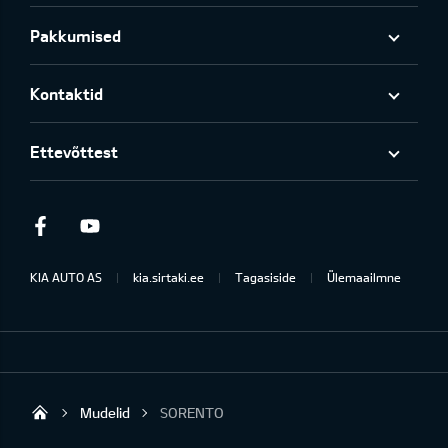
Pakkumised
Kontaktid
Ettevõttest
Facebook
Youtube
KIA AUTO AS
kia.sirtaki.ee
Tagasiside
Ülemaailmne
Mudelid
SORENTO
Sirtaki OÜ