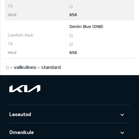
650
Denim Blue (DNB)
650
-
valikuline
-
standard
Laoautod
Omanikule