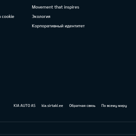
Movement that inspires
 cookie
Экология
Корпоративный идентитет
KIA AUTO AS
kia.sirtaki.ee
Обратная связь
По всему миру