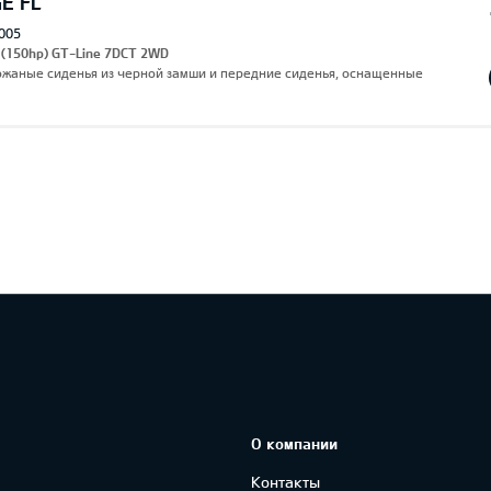
E FL
005
 (150hp) GT-Line 7DCT 2WD
Кожаные сиденья из черной замши и передние сиденья, оснащенные
О компании
Контакты