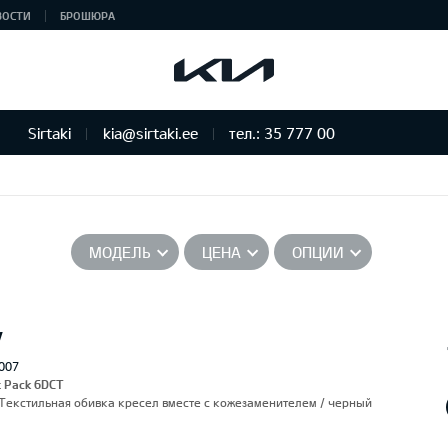
ВОСТИ
БРОШЮРА
Sirtaki
kia@sirtaki.ee
тел.: 35 777 00
МОДЕЛЬ
ЦЕНА
ОПЦИИ
V
007
t Pack 6DCT
),Текстильная обивка кресел вместе с кожезаменителем / черный