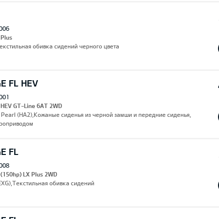
006
 Plus
Текстильная обивка сидений черного цвета
E FL HEV
001
I HEV GT-Line 6AT 2WD
 Pearl (HA2),Кожаные сиденья из черной замши и передние сиденья,
роприводом
E FL
008
 (150hp) LX Plus 2WD
(EXG),Текстильная обивка сидений