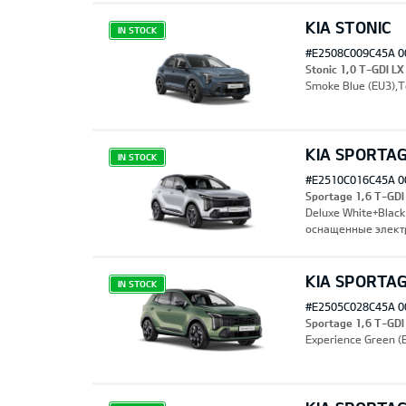
KIA STONIC
IN STOCK
#E2508C009C45A 0
Stonic 1,0 T-GDI LX
Smoke Blue (EU3),
KIA SPORTAG
IN STOCK
#E2510C016C45A 0
Sportage 1,6 T-GD
Deluxe White+Black
оснащенные элект
KIA SPORTAG
IN STOCK
#E2505C028C45A 0
Sportage 1,6 T-GDI
Experience Green 