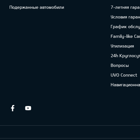
Подержанные автомобили
7-летняя гара
Условия гара
График обсл
Family-like Ca
Утилизация
24h Круглосу
Вопросы
UVO Connect
Навигационна
Facebook
Youtube