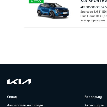
KIA SPORTAG
IN STOCK
#E2506C026C45A 0
Sportage 1,6 T-GDI
Blue Flame (B3L),
электроприводом
Склад
Владельцу
Автомобили на складе
Аксессуары