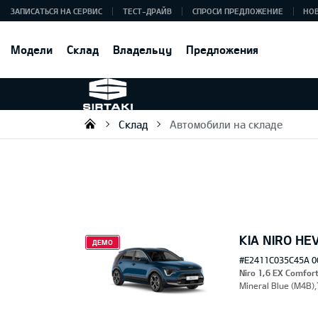
ЗАПИСАТЬСЯ НА СЕРВИС
ТЕСТ-ДРАЙВ
СПРОСИ ПРЕДЛОЖЕНИЕ
НО
Модели
Склад
Владельцу
Предложения
Склад
Автомобили на складе
Sirtaki OÜ
KIA NIRO HE
ДЕМО
#E2411C035C45A 0
Niro 1,6 EX Comfor
Mineral Blue (M4B