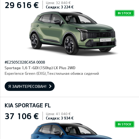
29 616 €
Цена: 32 840 €
Скидка: 3 224 €
IN STOCK
#E2505C028C45A 0008
Sportage 1,6 T-GDI (150hp) LX Plus 2WD
Experience Green (EXG),Текстильная обивка сидений
Я ЗАИНТЕРЕСОВАН!
KIA SPORTAGE FL
37 106 €
Цена: 41 040 €
Скидка: 3 934 €
IN STOCK