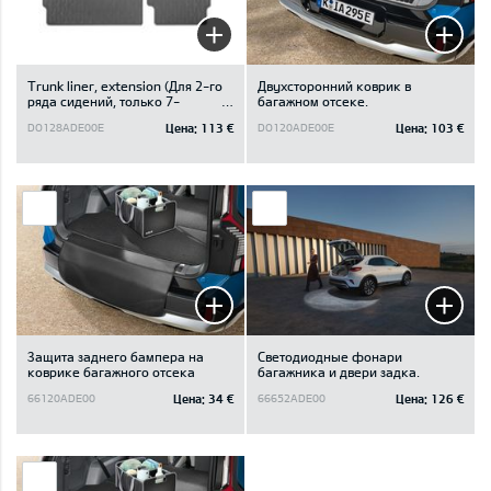
Trunk liner, extension (Для 2-го
Двухсторонний коврик в
ряда сидений, только 7-
багажном отсеке.
местный автомобиль.)
Цена:
113 €
Цена:
103 €
DO128ADE00E
DO120ADE00E
Защита заднего бампера на
Светодиодные фонари
коврике багажного отсека
багажника и двери задка.
Цена:
34 €
Цена:
126 €
66120ADE00
66652ADE00