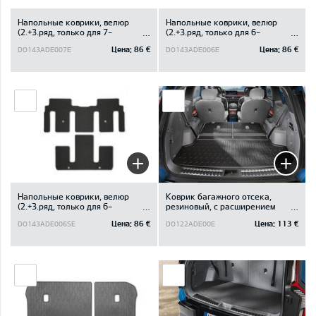
Напольные коврики, велюр
Напольные коврики, велюр
(2.+3.ряд, только для 7-
(2.+3.ряд, только для 6-
местного, Kомплект 4 шт.)
местного неповоротного)
Цена:
86 €
Цена:
86 €
DO143ADE007E
DO143ADE006E
Напольные коврики, велюр
Коврик багажного отсека,
(2.+3.ряд, только для 6-
резиновый, с расширением
местного поворотного
(Для 6 и 7-местных
Цена:
86 €
Цена:
113 €
DO143ADE006SE
DO122ADE00E
устройства)
автомобилей)