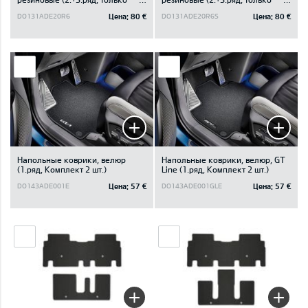
для 6-местного
для 6-местного поворотного
Цена:
80 €
Цена:
80 €
DO131ADE20R6
DO131ADE20R6S
неповоротного)
устройства)
Напольные коврики, велюр
Напольные коврики, велюр, GT
(1.ряд, Kомплект 2 шт.)
Line (1.ряд, Kомплект 2 шт.)
Цена:
57 €
Цена:
57 €
DO143ADE001E
DO143ADE001GLE