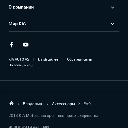
О компании
Мир KIA
Facebook
Youtube
KIA AUTO AS
kia.sirtaki.ee
Обратная связь
По всему миру
Владельцу
Аксессуары
EV9
Sirtaki OÜ
2018 KIA Motors Europe - все права защищены.
УСЛОВИЯ ГАРАНТИИ